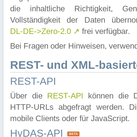
die inhaltliche Richtigkeit, Gen
Vollständigkeit der Daten über
DL-DE->Zero-2.0
↗
frei verfügbar.
Bei Fragen oder Hinweisen, verwend
REST- und XML-basiert
REST-API
Über die
REST-API
können die Da
HTTP-URLs abgefragt werden. Dies
mobile Clients oder für JavaScript.
HyDAS-API
BETA