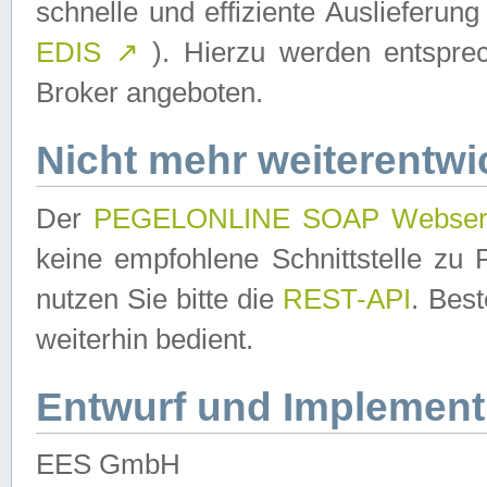
schnelle und effiziente Auslieferun
EDIS
↗
). Hierzu werden entspr
Broker angeboten.
Nicht mehr weiterentwi
Der
PEGELONLINE SOAP Webser
keine empfohlene Schnittstelle z
nutzen Sie bitte die
REST-API
. Bes
weiterhin bedient.
Entwurf und Implement
EES GmbH