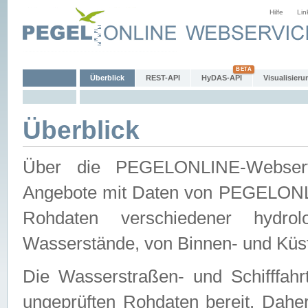
Hilfe
Lin
Überblick
REST-API
HyDAS-API
Visualisieru
Überblick
Über die PEGELONLINE-Webservic
Angebote mit Daten von PEGELONLI
Rohdaten verschiedener hydro
Wasserstände, von Binnen- und Küs
Die Wasserstraßen- und Schifffahr
ungeprüften Rohdaten bereit. Daher