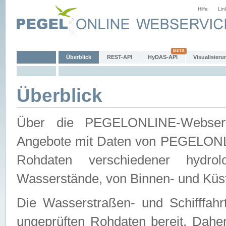
Hilfe
Lin
Überblick
REST-API
HyDAS-API
Visualisieru
Überblick
Über die PEGELONLINE-Webservic
Angebote mit Daten von PEGELONLI
Rohdaten verschiedener hydro
Wasserstände, von Binnen- und Küs
Die Wasserstraßen- und Schifffahr
ungeprüften Rohdaten bereit. Daher