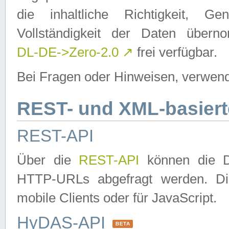
die inhaltliche Richtigkeit, Gen
Vollständigkeit der Daten über
DL-DE->Zero-2.0
↗
frei verfügbar.
Bei Fragen oder Hinweisen, verwend
REST- und XML-basiert
REST-API
Über die
REST-API
können die Da
HTTP-URLs abgefragt werden. Dies
mobile Clients oder für JavaScript.
HyDAS-API
BETA