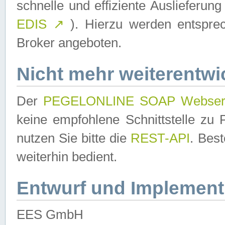
schnelle und effiziente Auslieferun
EDIS
↗
). Hierzu werden entspr
Broker angeboten.
Nicht mehr weiterentwi
Der
PEGELONLINE SOAP Webser
keine empfohlene Schnittstelle z
nutzen Sie bitte die
REST-API
. Bes
weiterhin bedient.
Entwurf und Implement
EES GmbH