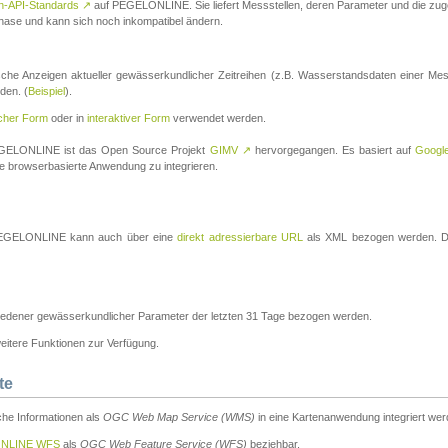
n-API-Standards
↗
auf PEGELONLINE. Sie liefert Messstellen, deren Parameter und die z
a-Phase und kann sich noch inkompatibel ändern.
che Anzeigen aktueller gewässerkundlicher Zeitreihen (z.B. Wasserstandsdaten einer Mes
den. (
Beispiel
).
scher Form
oder in
interaktiver Form
verwendet werden.
 PEGELONLINE ist das Open Source Projekt
GIMV
↗
hervorgegangen. Es basiert auf
Googl
eine browserbasierte Anwendung zu integrieren.
n PEGELONLINE kann auch über eine
direkt adressierbare URL
als XML bezogen werden. Die
edener gewässerkundlicher Parameter der letzten 31 Tage bezogen werden.
tere Funktionen zur Verfügung.
te
he Informationen als
OGC Web Map Service (WMS)
in eine Kartenanwendung integriert wer
NLINE WFS
als
OGC Web Feature Service (WFS)
beziehbar.