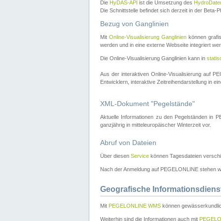
Die
HyDAS-API
ist die Umsetzung des
HydroDate
Die Schnittstelle befindet sich derzeit in der Bet
Bezug von Ganglinien
Mit
Online-Visualisierung Ganglinien
können grafis
werden und in eine externe Webseite integriert wer
Die Online-Visualisierung Ganglinien kann in
stati
Aus der interaktiven Online-Visualisierung auf
Entwicklern, interaktive Zeitreihendarstellung in 
XML-Dokument "Pegelstände"
Aktuelle Informationen zu den Pegelständen i
ganzjährig in mitteleuropäischer Winterzeit vor.
Abruf von Dateien
Über diesen
Service
können Tagesdateien verschi
Nach der Anmeldung auf PEGELONLINE stehen wei
Geografische Informationsdiens
Mit
PEGELONLINE WMS
können gewässerkundlic
Weiterhin sind die Informationen auch mit
PEGELO