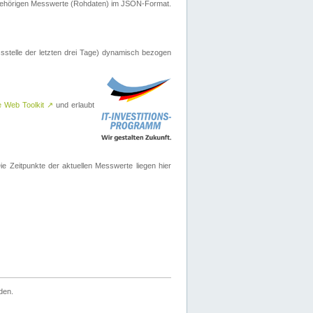
ugehörigen Messwerte (Rohdaten) im JSON-Format.
sstelle der letzten drei Tage) dynamisch bezogen
e Web Toolkit
↗
und erlaubt
 Zeitpunkte der aktuellen Messwerte liegen hier
den.