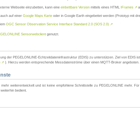
externe Webseite einzubetten, kann eine
einbettbare Version
mittels eines HTML
IFrames
↗
a
 auch auf einer
Google Maps Karte
oder in Google Earth eingebettet werden (Prototyp mit dre
 dem
OGC Sensor Observation Service Interface Standard 2.0 (SOS 2.0)
↗
GELONLINE Sensorwebclient
genutzt.
tzung der PEGELONLINE-Echtzeitdateninfrastruktur (EDIS) zu unterstützen. Ziel von EDIS ist e
S
↗
). Hierzu werden entsprechende Messdatenströme über einen MQTT-Broker angeboten.
enste
t mehr weiterentwickelt und ist keine empfohlene Schnittstelle zu PEGELONLINE mehr. Für n
weiterhin bedient.