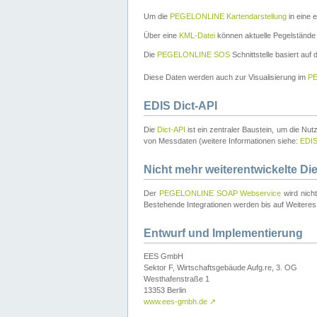
Um die
PEGELONLINE Kartendarstellung
in eine 
Über eine
KML-Datei
können aktuelle Pegelstände
Die
PEGELONLINE SOS
Schnittstelle basiert auf
Diese Daten werden auch zur Visualisierung im
PE
EDIS Dict-API
Die
Dict-API
ist ein zentraler Baustein, um die Nu
von Messdaten (weitere Informationen siehe:
EDI
Nicht mehr weiterentwickelte Di
Der
PEGELONLINE SOAP Webservice
wird nich
Bestehende Integrationen werden bis auf Weiteres 
Entwurf und Implementierung
EES GmbH
Sektor F, Wirtschaftsgebäude Aufg.re, 3. OG
Westhafenstraße 1
13353 Berlin
www.ees-gmbh.de
↗