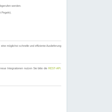
bgerufen werden.
i Pegeln).
ine möglichst schnelle und effiziente Auslieferung
eue Integrationen nutzen Sie bitte die
REST-API
.