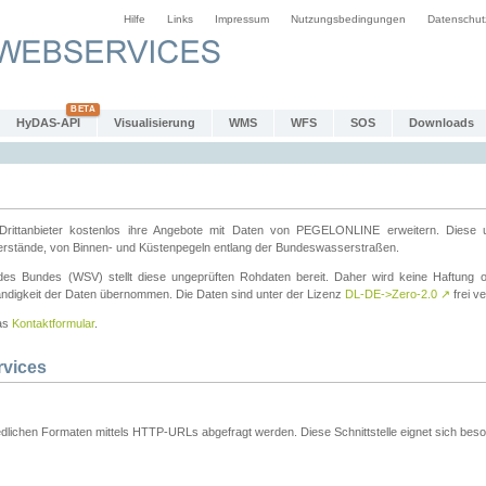
Hilfe
Links
Impressum
Nutzungsbedingungen
Datenschut
HyDAS-API
Visualisierung
WMS
WFS
SOS
Downloads
ttanbieter kostenlos ihre Angebote mit Daten von PEGELONLINE erweitern. Diese u
erstände, von Binnen- und Küstenpegeln entlang der Bundeswasserstraßen.
es Bundes (WSV) stellt diese ungeprüften Rohdaten bereit. Daher wird keine Haftung oder
ständigkeit der Daten übernommen. Die Daten sind unter der Lizenz
DL-DE->Zero-2.0
↗
frei ve
das
Kontaktformular
.
rvices
dlichen Formaten mittels HTTP-URLs abgefragt werden. Diese Schnittstelle eignet sich besond