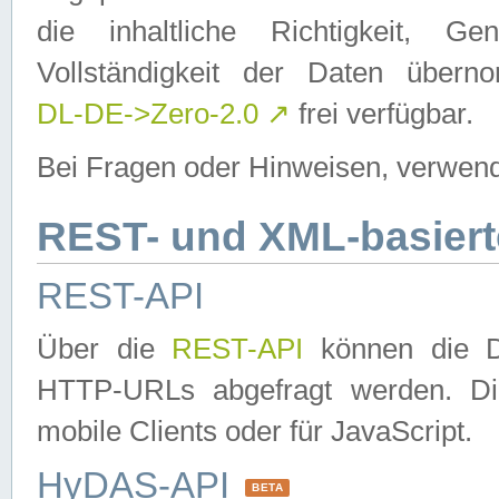
die inhaltliche Richtigkeit, Gen
Vollständigkeit der Daten über
DL-DE->Zero-2.0
↗
frei verfügbar.
Bei Fragen oder Hinweisen, verwend
REST- und XML-basiert
REST-API
Über die
REST-API
können die Da
HTTP-URLs abgefragt werden. Dies
mobile Clients oder für JavaScript.
HyDAS-API
BETA