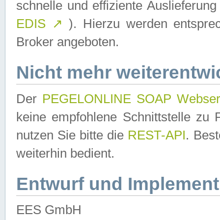
schnelle und effiziente Auslieferun
EDIS
↗
). Hierzu werden entspr
Broker angeboten.
Nicht mehr weiterentwi
Der
PEGELONLINE SOAP Webser
keine empfohlene Schnittstelle z
nutzen Sie bitte die
REST-API
. Bes
weiterhin bedient.
Entwurf und Implement
EES GmbH