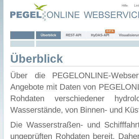
Hilfe
Lin
Überblick
REST-API
HyDAS-API
Visualisieru
Überblick
Über die PEGELONLINE-Webservic
Angebote mit Daten von PEGELONLI
Rohdaten verschiedener hydro
Wasserstände, von Binnen- und Küs
Die Wasserstraßen- und Schifffahr
ungeprüften Rohdaten bereit. Daher