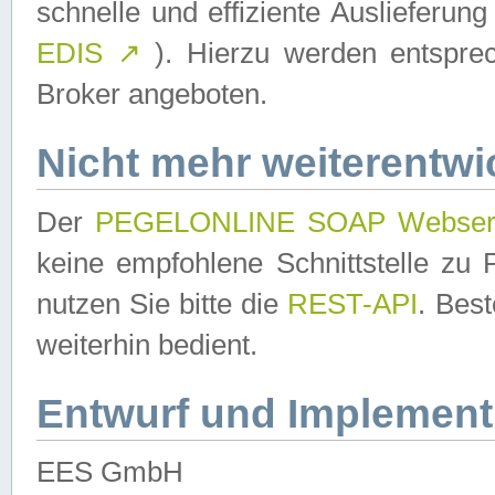
schnelle und effiziente Auslieferun
EDIS
↗
). Hierzu werden entspr
Broker angeboten.
Nicht mehr weiterentwi
Der
PEGELONLINE SOAP Webser
keine empfohlene Schnittstelle z
nutzen Sie bitte die
REST-API
. Bes
weiterhin bedient.
Entwurf und Implement
EES GmbH