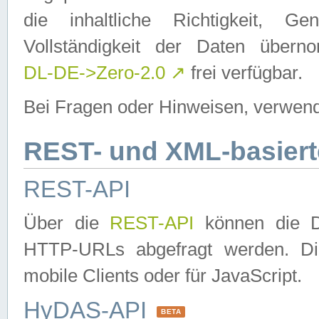
die inhaltliche Richtigkeit, Gen
Vollständigkeit der Daten über
DL-DE->Zero-2.0
↗
frei verfügbar.
Bei Fragen oder Hinweisen, verwend
REST- und XML-basiert
REST-API
Über die
REST-API
können die Da
HTTP-URLs abgefragt werden. Dies
mobile Clients oder für JavaScript.
HyDAS-API
BETA