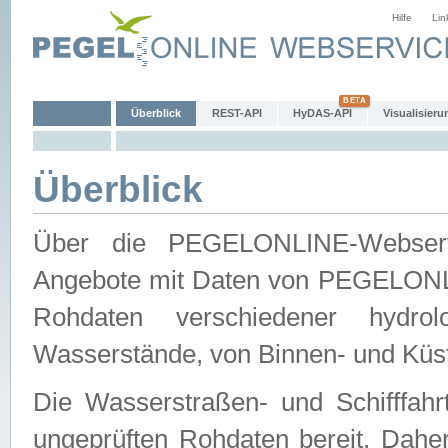
Hilfe
Lin
Überblick
REST-API
HyDAS-API
Visualisieru
Überblick
Über die PEGELONLINE-Webservic
Angebote mit Daten von PEGELONLI
Rohdaten verschiedener hydro
Wasserstände, von Binnen- und Küs
Die Wasserstraßen- und Schifffahr
ungeprüften Rohdaten bereit. Daher