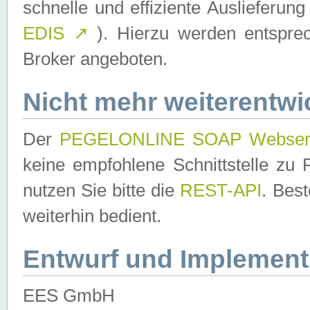
schnelle und effiziente Auslieferun
EDIS
↗
). Hierzu werden entspr
Broker angeboten.
Nicht mehr weiterentwi
Der
PEGELONLINE SOAP Webser
keine empfohlene Schnittstelle z
nutzen Sie bitte die
REST-API
. Bes
weiterhin bedient.
Entwurf und Implement
EES GmbH