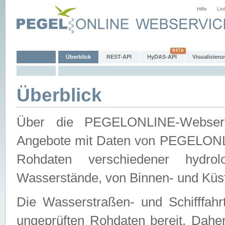
Hilfe
Lin
Überblick
REST-API
HyDAS-API
Visualisieru
Überblick
Über die PEGELONLINE-Webservic
Angebote mit Daten von PEGELONLI
Rohdaten verschiedener hydro
Wasserstände, von Binnen- und Küs
Die Wasserstraßen- und Schifffahr
ungeprüften Rohdaten bereit. Daher