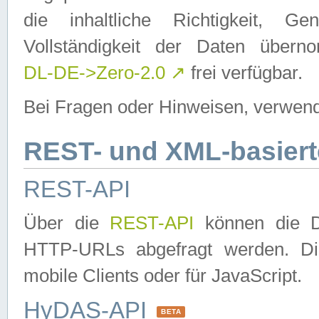
die inhaltliche Richtigkeit, Gen
Vollständigkeit der Daten über
DL-DE->Zero-2.0
↗
frei verfügbar.
Bei Fragen oder Hinweisen, verwend
REST- und XML-basiert
REST-API
Über die
REST-API
können die Da
HTTP-URLs abgefragt werden. Dies
mobile Clients oder für JavaScript.
HyDAS-API
BETA