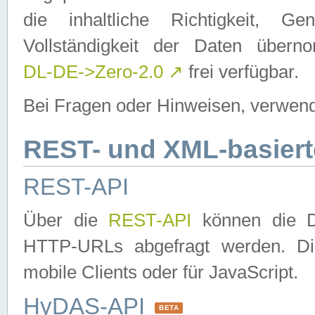
die inhaltliche Richtigkeit, Gen
Vollständigkeit der Daten über
DL-DE->Zero-2.0
↗
frei verfügbar.
Bei Fragen oder Hinweisen, verwend
REST- und XML-basiert
REST-API
Über die
REST-API
können die Da
HTTP-URLs abgefragt werden. Dies
mobile Clients oder für JavaScript.
HyDAS-API
BETA