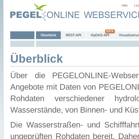
Hilfe
Lin
Überblick
REST-API
HyDAS-API
Visualisieru
Überblick
Über die PEGELONLINE-Webservic
Angebote mit Daten von PEGELONLI
Rohdaten verschiedener hydro
Wasserstände, von Binnen- und Küs
Die Wasserstraßen- und Schifffahr
ungeprüften Rohdaten bereit. Daher