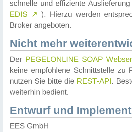
schnelle und effiziente Auslieferun
EDIS
↗
). Hierzu werden entspr
Broker angeboten.
Nicht mehr weiterentwi
Der
PEGELONLINE SOAP Webser
keine empfohlene Schnittstelle z
nutzen Sie bitte die
REST-API
. Bes
weiterhin bedient.
Entwurf und Implement
EES GmbH