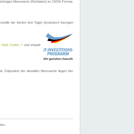
ugehörigen Messwerte (Rohdaten) im JSON-Format.
sstelle der letzten drei Tage) dynamisch bezogen
e Web Toolkit
↗
und erlaubt
 Zeitpunkte der aktuellen Messwerte liegen hier
den.