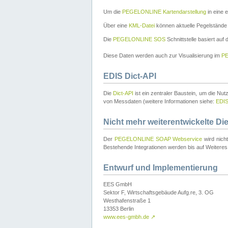
Um die
PEGELONLINE Kartendarstellung
in eine 
Über eine
KML-Datei
können aktuelle Pegelstände
Die
PEGELONLINE SOS
Schnittstelle basiert auf
Diese Daten werden auch zur Visualisierung im
PE
EDIS Dict-API
Die
Dict-API
ist ein zentraler Baustein, um die Nu
von Messdaten (weitere Informationen siehe:
EDI
Nicht mehr weiterentwickelte Di
Der
PEGELONLINE SOAP Webservice
wird nich
Bestehende Integrationen werden bis auf Weiteres 
Entwurf und Implementierung
EES GmbH
Sektor F, Wirtschaftsgebäude Aufg.re, 3. OG
Westhafenstraße 1
13353 Berlin
www.ees-gmbh.de
↗