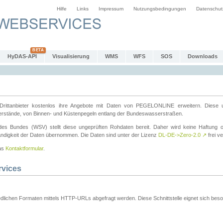
Hilfe
Links
Impressum
Nutzungsbedingungen
Datenschut
HyDAS-API
Visualisierung
WMS
WFS
SOS
Downloads
ttanbieter kostenlos ihre Angebote mit Daten von PEGELONLINE erweitern. Diese u
erstände, von Binnen- und Küstenpegeln entlang der Bundeswasserstraßen.
es Bundes (WSV) stellt diese ungeprüften Rohdaten bereit. Daher wird keine Haftung oder
ständigkeit der Daten übernommen. Die Daten sind unter der Lizenz
DL-DE->Zero-2.0
↗
frei ve
das
Kontaktformular
.
rvices
dlichen Formaten mittels HTTP-URLs abgefragt werden. Diese Schnittstelle eignet sich besond