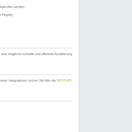
bgerufen werden.
i Pegeln).
ine möglichst schnelle und effiziente Auslieferung
eue Integrationen nutzen Sie bitte die
REST-API
.