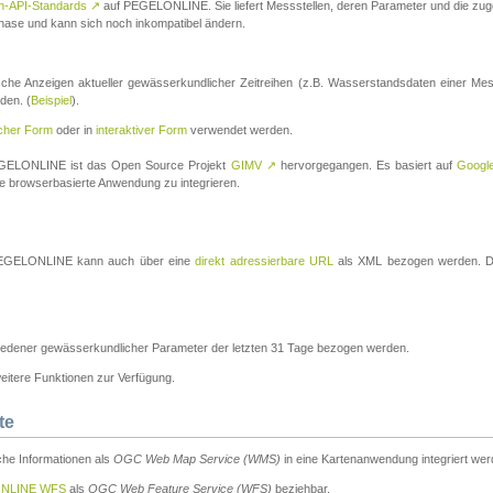
n-API-Standards
↗
auf PEGELONLINE. Sie liefert Messstellen, deren Parameter und die z
a-Phase und kann sich noch inkompatibel ändern.
che Anzeigen aktueller gewässerkundlicher Zeitreihen (z.B. Wasserstandsdaten einer Mes
den. (
Beispiel
).
scher Form
oder in
interaktiver Form
verwendet werden.
 PEGELONLINE ist das Open Source Projekt
GIMV
↗
hervorgegangen. Es basiert auf
Googl
eine browserbasierte Anwendung zu integrieren.
n PEGELONLINE kann auch über eine
direkt adressierbare URL
als XML bezogen werden. Die
edener gewässerkundlicher Parameter der letzten 31 Tage bezogen werden.
tere Funktionen zur Verfügung.
te
he Informationen als
OGC Web Map Service (WMS)
in eine Kartenanwendung integriert wer
NLINE WFS
als
OGC Web Feature Service (WFS)
beziehbar.