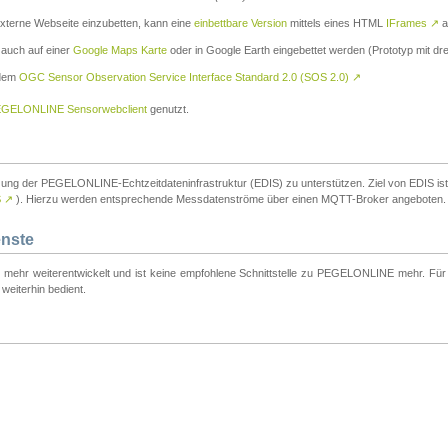
externe Webseite einzubetten, kann eine
einbettbare Version
mittels eines HTML
IFrames
↗
a
 auch auf einer
Google Maps Karte
oder in Google Earth eingebettet werden (Prototyp mit dre
 dem
OGC Sensor Observation Service Interface Standard 2.0 (SOS 2.0)
↗
GELONLINE Sensorwebclient
genutzt.
tzung der PEGELONLINE-Echtzeitdateninfrastruktur (EDIS) zu unterstützen. Ziel von EDIS ist e
S
↗
). Hierzu werden entsprechende Messdatenströme über einen MQTT-Broker angeboten.
enste
t mehr weiterentwickelt und ist keine empfohlene Schnittstelle zu PEGELONLINE mehr. Für n
weiterhin bedient.