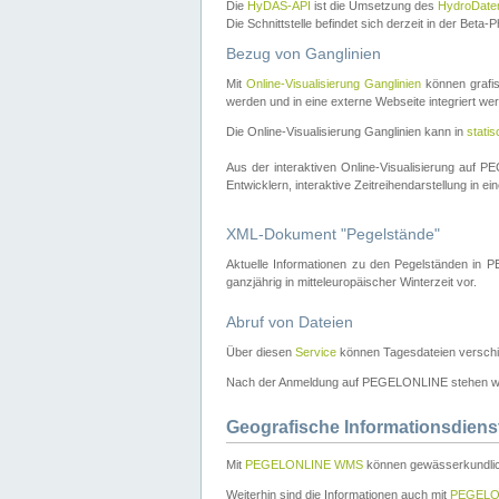
Die
HyDAS-API
ist die Umsetzung des
HydroDate
Die Schnittstelle befindet sich derzeit in der Bet
Bezug von Ganglinien
Mit
Online-Visualisierung Ganglinien
können grafis
werden und in eine externe Webseite integriert wer
Die Online-Visualisierung Ganglinien kann in
stati
Aus der interaktiven Online-Visualisierung auf
Entwicklern, interaktive Zeitreihendarstellung in 
XML-Dokument "Pegelstände"
Aktuelle Informationen zu den Pegelständen i
ganzjährig in mitteleuropäischer Winterzeit vor.
Abruf von Dateien
Über diesen
Service
können Tagesdateien verschi
Nach der Anmeldung auf PEGELONLINE stehen wei
Geografische Informationsdiens
Mit
PEGELONLINE WMS
können gewässerkundlic
Weiterhin sind die Informationen auch mit
PEGELO