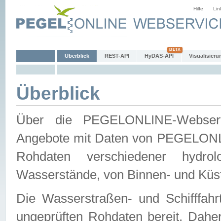
Hilfe
Lin
Überblick
REST-API
HyDAS-API
Visualisieru
Überblick
Über die PEGELONLINE-Webservic
Angebote mit Daten von PEGELONLI
Rohdaten verschiedener hydro
Wasserstände, von Binnen- und Küs
Die Wasserstraßen- und Schifffahr
ungeprüften Rohdaten bereit. Daher