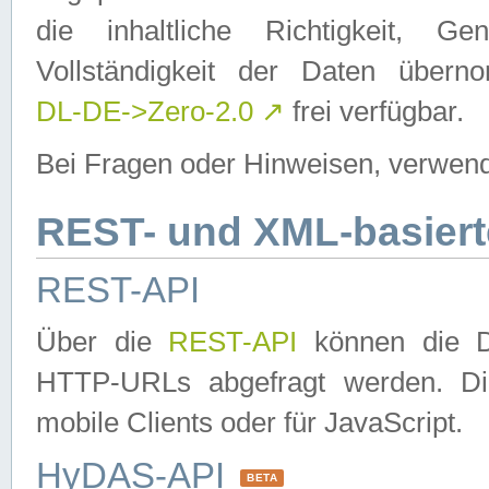
die inhaltliche Richtigkeit, Gen
Vollständigkeit der Daten über
DL-DE->Zero-2.0
↗
frei verfügbar.
Bei Fragen oder Hinweisen, verwend
REST- und XML-basiert
REST-API
Über die
REST-API
können die Da
HTTP-URLs abgefragt werden. Dies
mobile Clients oder für JavaScript.
HyDAS-API
BETA