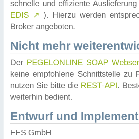
schnelle und effiziente Auslieferun
EDIS
↗
). Hierzu werden entspr
Broker angeboten.
Nicht mehr weiterentwi
Der
PEGELONLINE SOAP Webser
keine empfohlene Schnittstelle z
nutzen Sie bitte die
REST-API
. Bes
weiterhin bedient.
Entwurf und Implement
EES GmbH