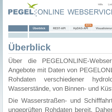
Hilfe
Lin
Überblick
REST-API
HyDAS-API
Visualisieru
Überblick
Über die PEGELONLINE-Webservic
Angebote mit Daten von PEGELONLI
Rohdaten verschiedener hydro
Wasserstände, von Binnen- und Küs
Die Wasserstraßen- und Schifffahr
ungeprüften Rohdaten bereit. Daher