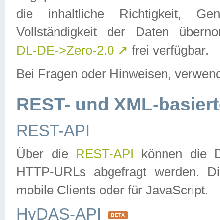
die inhaltliche Richtigkeit, Gen
Vollständigkeit der Daten über
DL-DE->Zero-2.0
↗
frei verfügbar.
Bei Fragen oder Hinweisen, verwend
REST- und XML-basiert
REST-API
Über die
REST-API
können die Da
HTTP-URLs abgefragt werden. Dies
mobile Clients oder für JavaScript.
HyDAS-API
BETA