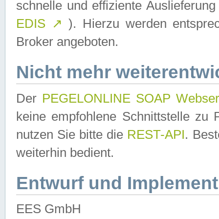
schnelle und effiziente Auslieferun
EDIS
↗
). Hierzu werden entspr
Broker angeboten.
Nicht mehr weiterentwi
Der
PEGELONLINE SOAP Webser
keine empfohlene Schnittstelle z
nutzen Sie bitte die
REST-API
. Bes
weiterhin bedient.
Entwurf und Implement
EES GmbH