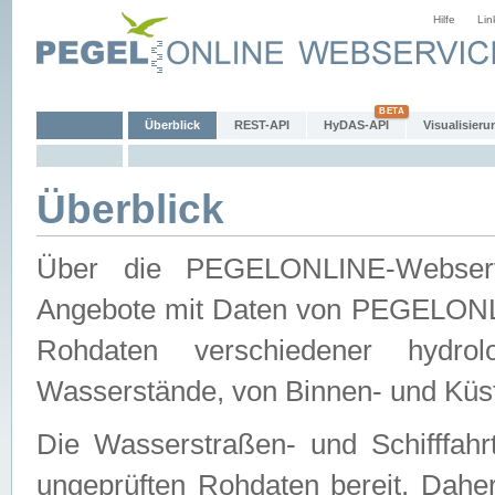
Hilfe
Lin
Überblick
REST-API
HyDAS-API
Visualisieru
Überblick
Über die PEGELONLINE-Webservic
Angebote mit Daten von PEGELONLI
Rohdaten verschiedener hydro
Wasserstände, von Binnen- und Küs
Die Wasserstraßen- und Schifffahr
ungeprüften Rohdaten bereit. Daher