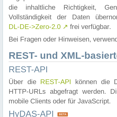
die inhaltliche Richtigkeit, Gen
Vollständigkeit der Daten über
DL-DE->Zero-2.0
↗
frei verfügbar.
Bei Fragen oder Hinweisen, verwend
REST- und XML-basiert
REST-API
Über die
REST-API
können die Da
HTTP-URLs abgefragt werden. Dies
mobile Clients oder für JavaScript.
HyDAS-API
BETA