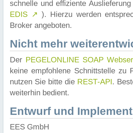
schnelle und effiziente Auslieferun
EDIS
↗
). Hierzu werden entspr
Broker angeboten.
Nicht mehr weiterentwi
Der
PEGELONLINE SOAP Webser
keine empfohlene Schnittstelle z
nutzen Sie bitte die
REST-API
. Bes
weiterhin bedient.
Entwurf und Implement
EES GmbH