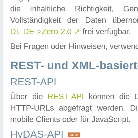
die inhaltliche Richtigkeit, Gen
Vollständigkeit der Daten über
DL-DE->Zero-2.0
↗
frei verfügbar.
Bei Fragen oder Hinweisen, verwend
REST- und XML-basiert
REST-API
Über die
REST-API
können die Da
HTTP-URLs abgefragt werden. Dies
mobile Clients oder für JavaScript.
HyDAS-API
BETA