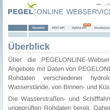
Hilfe
Lin
Überblick
REST-API
HyDAS-API
Visualisieru
Überblick
Über die PEGELONLINE-Webservic
Angebote mit Daten von PEGELONLI
Rohdaten verschiedener hydro
Wasserstände, von Binnen- und Küs
Die Wasserstraßen- und Schifffahr
ungeprüften Rohdaten bereit. Daher