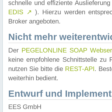
schnelle und effiziente Auslieferun
EDIS
↗
). Hierzu werden entspr
Broker angeboten.
Nicht mehr weiterentwi
Der
PEGELONLINE SOAP Webser
keine empfohlene Schnittstelle z
nutzen Sie bitte die
REST-API
. Bes
weiterhin bedient.
Entwurf und Implement
EES GmbH