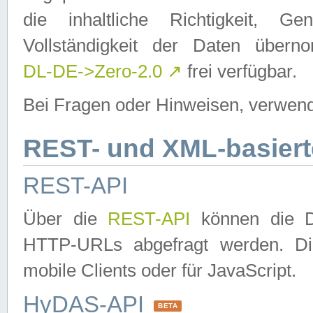
die inhaltliche Richtigkeit, Gen
Vollständigkeit der Daten über
DL-DE->Zero-2.0
↗
frei verfügbar.
Bei Fragen oder Hinweisen, verwend
REST- und XML-basiert
REST-API
Über die
REST-API
können die Da
HTTP-URLs abgefragt werden. Dies
mobile Clients oder für JavaScript.
HyDAS-API
BETA