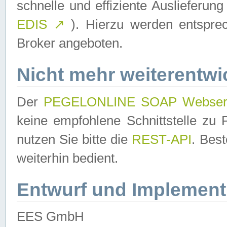
schnelle und effiziente Auslieferun
EDIS
↗
). Hierzu werden entspr
Broker angeboten.
Nicht mehr weiterentwi
Der
PEGELONLINE SOAP Webser
keine empfohlene Schnittstelle z
nutzen Sie bitte die
REST-API
. Bes
weiterhin bedient.
Entwurf und Implement
EES GmbH