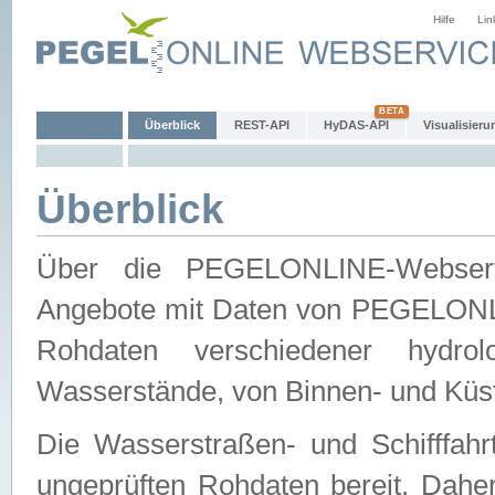
Hilfe
Lin
Überblick
REST-API
HyDAS-API
Visualisieru
Überblick
Über die PEGELONLINE-Webservic
Angebote mit Daten von PEGELONLI
Rohdaten verschiedener hydro
Wasserstände, von Binnen- und Küs
Die Wasserstraßen- und Schifffahr
ungeprüften Rohdaten bereit. Daher