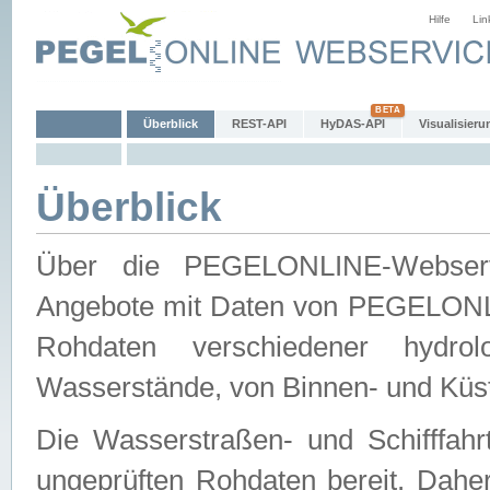
Hilfe
Lin
Überblick
REST-API
HyDAS-API
Visualisieru
Überblick
Über die PEGELONLINE-Webservic
Angebote mit Daten von PEGELONLI
Rohdaten verschiedener hydro
Wasserstände, von Binnen- und Küs
Die Wasserstraßen- und Schifffahr
ungeprüften Rohdaten bereit. Daher