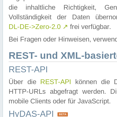
die inhaltliche Richtigkeit, Gen
Vollständigkeit der Daten über
DL-DE->Zero-2.0
↗
frei verfügbar.
Bei Fragen oder Hinweisen, verwend
REST- und XML-basiert
REST-API
Über die
REST-API
können die Da
HTTP-URLs abgefragt werden. Dies
mobile Clients oder für JavaScript.
HyDAS-API
BETA