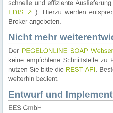
schnelle und effiziente Auslieferun
EDIS
↗
). Hierzu werden entspr
Broker angeboten.
Nicht mehr weiterentwi
Der
PEGELONLINE SOAP Webser
keine empfohlene Schnittstelle z
nutzen Sie bitte die
REST-API
. Bes
weiterhin bedient.
Entwurf und Implement
EES GmbH