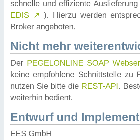
schnelle und effiziente Auslieferun
EDIS
↗
). Hierzu werden entspr
Broker angeboten.
Nicht mehr weiterentwi
Der
PEGELONLINE SOAP Webser
keine empfohlene Schnittstelle z
nutzen Sie bitte die
REST-API
. Bes
weiterhin bedient.
Entwurf und Implement
EES GmbH