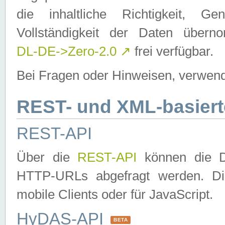
die inhaltliche Richtigkeit, Gen
Vollständigkeit der Daten über
DL-DE->Zero-2.0
↗
frei verfügbar.
Bei Fragen oder Hinweisen, verwend
REST- und XML-basiert
REST-API
Über die
REST-API
können die Da
HTTP-URLs abgefragt werden. Dies
mobile Clients oder für JavaScript.
HyDAS-API
BETA