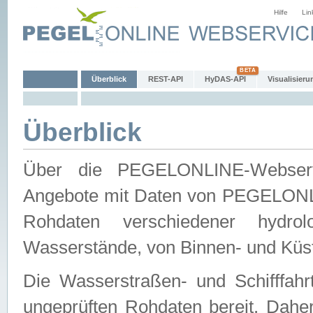
Hilfe
Lin
Überblick
REST-API
HyDAS-API
Visualisieru
Überblick
Über die PEGELONLINE-Webservic
Angebote mit Daten von PEGELONLI
Rohdaten verschiedener hydro
Wasserstände, von Binnen- und Küs
Die Wasserstraßen- und Schifffahr
ungeprüften Rohdaten bereit. Daher