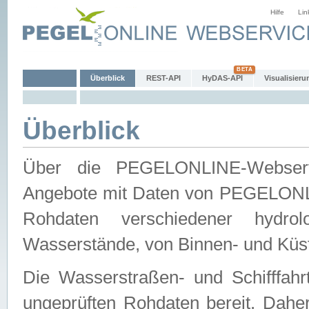
Hilfe
Lin
Überblick
REST-API
HyDAS-API
Visualisieru
Überblick
Über die PEGELONLINE-Webservic
Angebote mit Daten von PEGELONLI
Rohdaten verschiedener hydro
Wasserstände, von Binnen- und Küs
Die Wasserstraßen- und Schifffahr
ungeprüften Rohdaten bereit. Daher