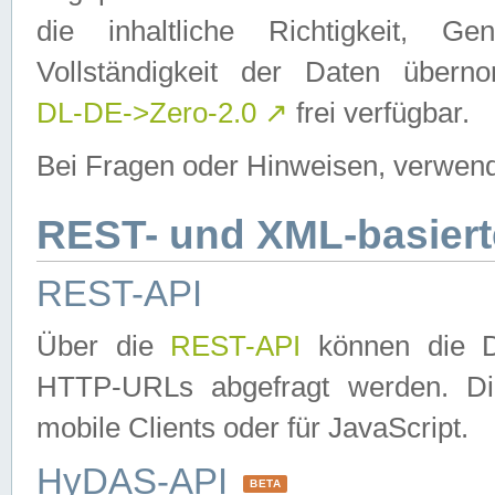
die inhaltliche Richtigkeit, Gen
Vollständigkeit der Daten über
DL-DE->Zero-2.0
↗
frei verfügbar.
Bei Fragen oder Hinweisen, verwend
REST- und XML-basiert
REST-API
Über die
REST-API
können die Da
HTTP-URLs abgefragt werden. Dies
mobile Clients oder für JavaScript.
HyDAS-API
BETA