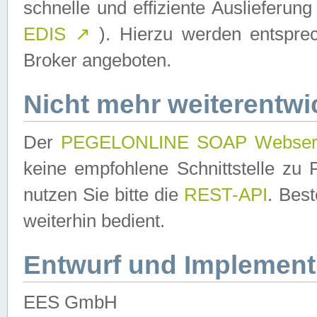
schnelle und effiziente Auslieferun
EDIS
↗
). Hierzu werden entspr
Broker angeboten.
Nicht mehr weiterentwi
Der
PEGELONLINE SOAP Webser
keine empfohlene Schnittstelle z
nutzen Sie bitte die
REST-API
. Bes
weiterhin bedient.
Entwurf und Implement
EES GmbH