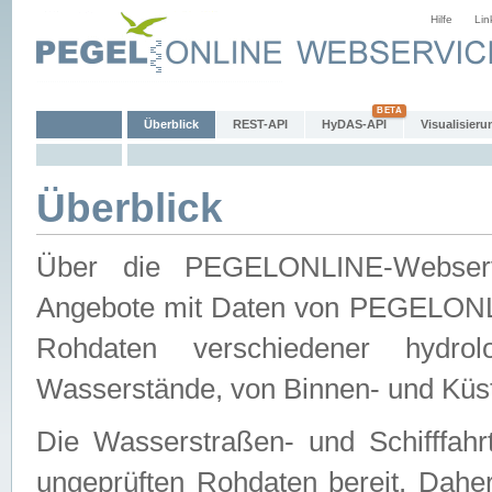
Hilfe
Lin
Überblick
REST-API
HyDAS-API
Visualisieru
Überblick
Über die PEGELONLINE-Webservic
Angebote mit Daten von PEGELONLI
Rohdaten verschiedener hydro
Wasserstände, von Binnen- und Küs
Die Wasserstraßen- und Schifffahr
ungeprüften Rohdaten bereit. Daher