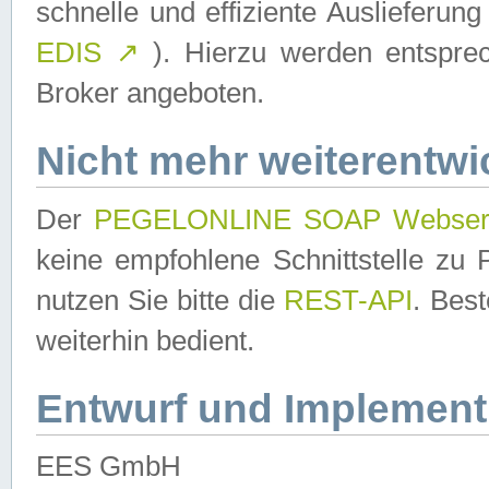
schnelle und effiziente Auslieferun
EDIS
↗
). Hierzu werden entspr
Broker angeboten.
Nicht mehr weiterentwi
Der
PEGELONLINE SOAP Webser
keine empfohlene Schnittstelle z
nutzen Sie bitte die
REST-API
. Bes
weiterhin bedient.
Entwurf und Implement
EES GmbH