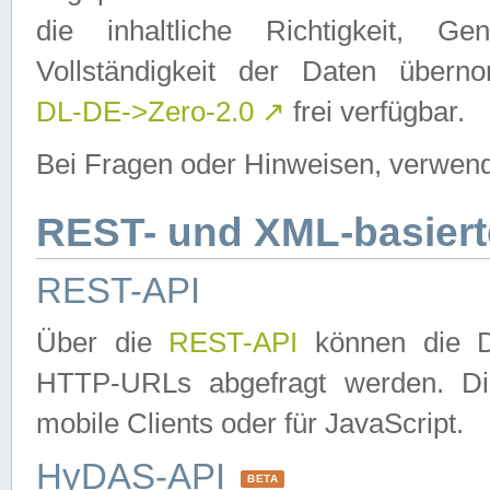
die inhaltliche Richtigkeit, Gen
Vollständigkeit der Daten über
DL-DE->Zero-2.0
↗
frei verfügbar.
Bei Fragen oder Hinweisen, verwend
REST- und XML-basiert
REST-API
Über die
REST-API
können die Da
HTTP-URLs abgefragt werden. Dies
mobile Clients oder für JavaScript.
HyDAS-API
BETA