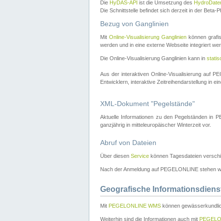
Die
HyDAS-API
ist die Umsetzung des
HydroDate
Die Schnittstelle befindet sich derzeit in der Bet
Bezug von Ganglinien
Mit
Online-Visualisierung Ganglinien
können grafis
werden und in eine externe Webseite integriert wer
Die Online-Visualisierung Ganglinien kann in
stati
Aus der interaktiven Online-Visualisierung auf
Entwicklern, interaktive Zeitreihendarstellung in 
XML-Dokument "Pegelstände"
Aktuelle Informationen zu den Pegelständen i
ganzjährig in mitteleuropäischer Winterzeit vor.
Abruf von Dateien
Über diesen
Service
können Tagesdateien verschi
Nach der Anmeldung auf PEGELONLINE stehen wei
Geografische Informationsdiens
Mit
PEGELONLINE WMS
können gewässerkundlic
Weiterhin sind die Informationen auch mit
PEGELO