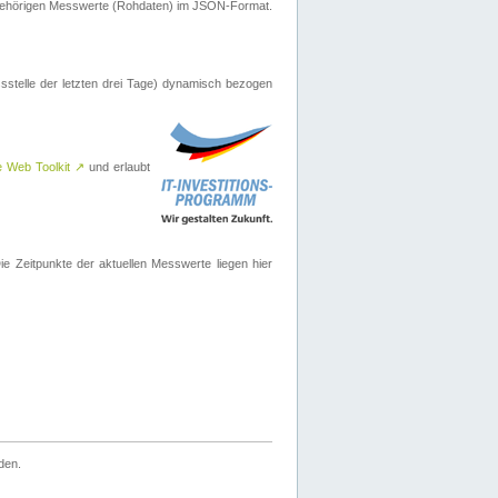
ugehörigen Messwerte (Rohdaten) im JSON-Format.
sstelle der letzten drei Tage) dynamisch bezogen
e Web Toolkit
↗
und erlaubt
 Zeitpunkte der aktuellen Messwerte liegen hier
den.