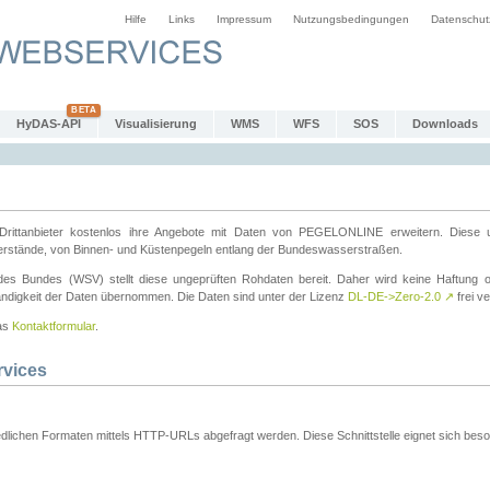
Hilfe
Links
Impressum
Nutzungsbedingungen
Datenschut
HyDAS-API
Visualisierung
WMS
WFS
SOS
Downloads
ttanbieter kostenlos ihre Angebote mit Daten von PEGELONLINE erweitern. Diese u
erstände, von Binnen- und Küstenpegeln entlang der Bundeswasserstraßen.
es Bundes (WSV) stellt diese ungeprüften Rohdaten bereit. Daher wird keine Haftung oder
ständigkeit der Daten übernommen. Die Daten sind unter der Lizenz
DL-DE->Zero-2.0
↗
frei ve
das
Kontaktformular
.
rvices
dlichen Formaten mittels HTTP-URLs abgefragt werden. Diese Schnittstelle eignet sich besond