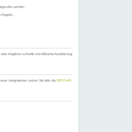
bgerufen werden.
i Pegeln).
ine möglichst schnelle und effiziente Auslieferung
eue Integrationen nutzen Sie bitte die
REST-API
.