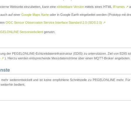
externe Webseite einzubetten, kann eine
einbettbare Version
mittels eines HTML
IFrames
↗
a
 auch auf einer
Google Maps Karte
oder in Google Earth eingebettet werden (Prototyp mit dre
 dem
OGC Sensor Observation Service Interface Standard 2.0 (SOS 2.0)
↗
GELONLINE Sensorwebclient
genutzt.
tzung der PEGELONLINE-Echtzeitdateninfrastruktur (EDIS) zu unterstützen. Ziel von EDIS ist e
S
↗
). Hierzu werden entsprechende Messdatenströme über einen MQTT-Broker angeboten.
enste
t mehr weiterentwickelt und ist keine empfohlene Schnittstelle zu PEGELONLINE mehr. Für n
weiterhin bedient.