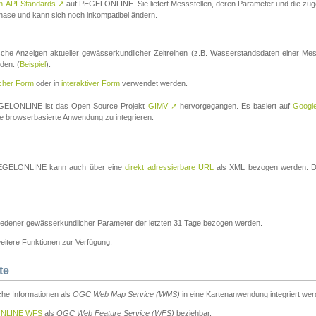
n-API-Standards
↗
auf PEGELONLINE. Sie liefert Messstellen, deren Parameter und die z
a-Phase und kann sich noch inkompatibel ändern.
che Anzeigen aktueller gewässerkundlicher Zeitreihen (z.B. Wasserstandsdaten einer Mes
den. (
Beispiel
).
scher Form
oder in
interaktiver Form
verwendet werden.
 PEGELONLINE ist das Open Source Projekt
GIMV
↗
hervorgegangen. Es basiert auf
Googl
eine browserbasierte Anwendung zu integrieren.
n PEGELONLINE kann auch über eine
direkt adressierbare URL
als XML bezogen werden. Die
edener gewässerkundlicher Parameter der letzten 31 Tage bezogen werden.
tere Funktionen zur Verfügung.
te
he Informationen als
OGC Web Map Service (WMS)
in eine Kartenanwendung integriert wer
NLINE WFS
als
OGC Web Feature Service (WFS)
beziehbar.