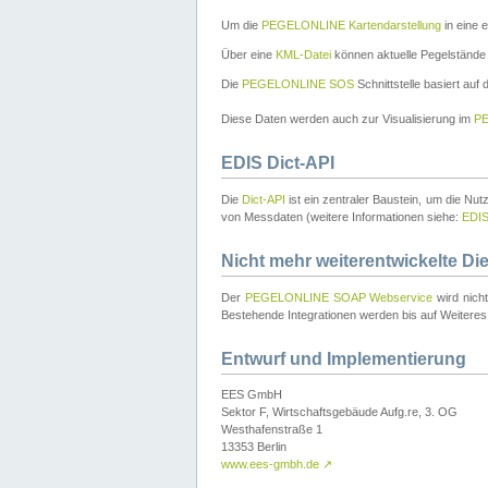
Um die
PEGELONLINE Kartendarstellung
in eine 
Über eine
KML-Datei
können aktuelle Pegelstände
Die
PEGELONLINE SOS
Schnittstelle basiert auf
Diese Daten werden auch zur Visualisierung im
PE
EDIS Dict-API
Die
Dict-API
ist ein zentraler Baustein, um die Nu
von Messdaten (weitere Informationen siehe:
EDI
Nicht mehr weiterentwickelte Di
Der
PEGELONLINE SOAP Webservice
wird nich
Bestehende Integrationen werden bis auf Weiteres 
Entwurf und Implementierung
EES GmbH
Sektor F, Wirtschaftsgebäude Aufg.re, 3. OG
Westhafenstraße 1
13353 Berlin
www.ees-gmbh.de
↗