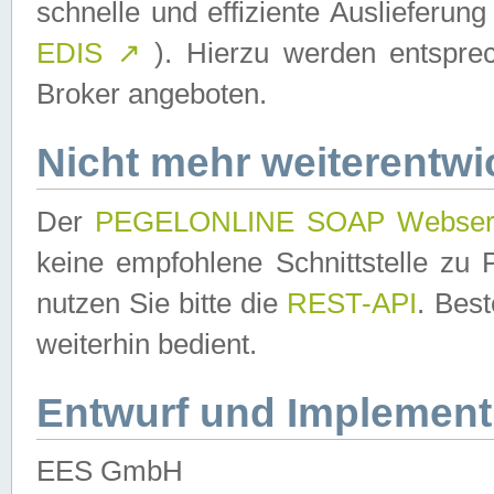
schnelle und effiziente Auslieferun
EDIS
↗
). Hierzu werden entspr
Broker angeboten.
Nicht mehr weiterentwi
Der
PEGELONLINE SOAP Webser
keine empfohlene Schnittstelle z
nutzen Sie bitte die
REST-API
. Bes
weiterhin bedient.
Entwurf und Implement
EES GmbH