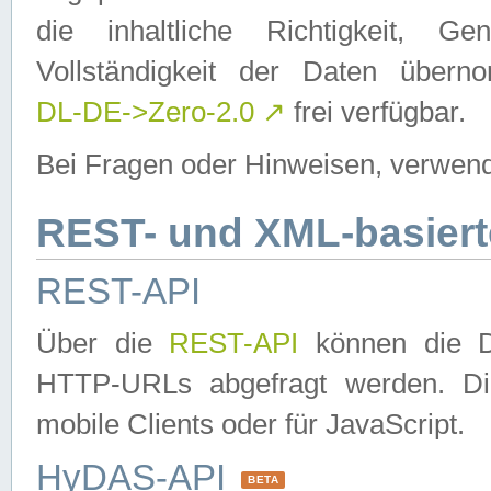
die inhaltliche Richtigkeit, Gen
Vollständigkeit der Daten über
DL-DE->Zero-2.0
↗
frei verfügbar.
Bei Fragen oder Hinweisen, verwend
REST- und XML-basiert
REST-API
Über die
REST-API
können die Da
HTTP-URLs abgefragt werden. Dies
mobile Clients oder für JavaScript.
HyDAS-API
BETA