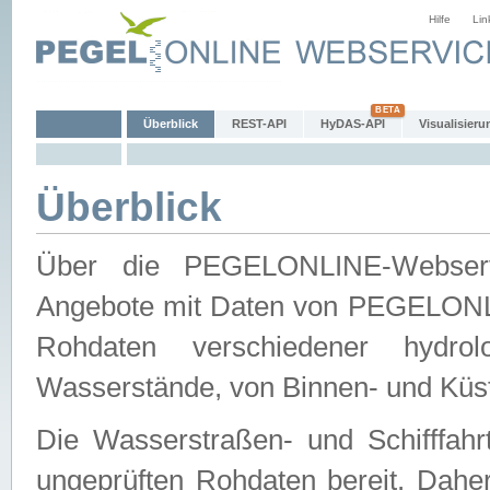
Hilfe
Lin
Überblick
REST-API
HyDAS-API
Visualisieru
Überblick
Über die PEGELONLINE-Webservic
Angebote mit Daten von PEGELONLI
Rohdaten verschiedener hydro
Wasserstände, von Binnen- und Küs
Die Wasserstraßen- und Schifffahr
ungeprüften Rohdaten bereit. Daher