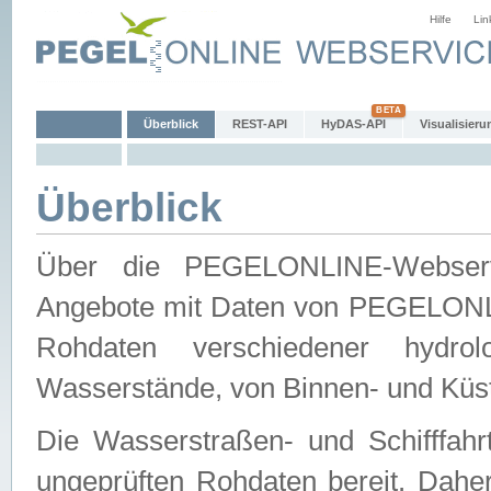
Hilfe
Lin
Überblick
REST-API
HyDAS-API
Visualisieru
Überblick
Über die PEGELONLINE-Webservic
Angebote mit Daten von PEGELONLI
Rohdaten verschiedener hydro
Wasserstände, von Binnen- und Küs
Die Wasserstraßen- und Schifffahr
ungeprüften Rohdaten bereit. Daher