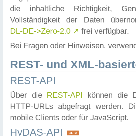
die inhaltliche Richtigkeit, Gen
Vollständigkeit der Daten über
DL-DE->Zero-2.0
↗
frei verfügbar.
Bei Fragen oder Hinweisen, verwend
REST- und XML-basiert
REST-API
Über die
REST-API
können die Da
HTTP-URLs abgefragt werden. Dies
mobile Clients oder für JavaScript.
HyDAS-API
BETA