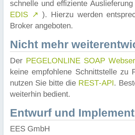
schnelle und effiziente Auslieferun
EDIS
↗
). Hierzu werden entspr
Broker angeboten.
Nicht mehr weiterentwi
Der
PEGELONLINE SOAP Webser
keine empfohlene Schnittstelle z
nutzen Sie bitte die
REST-API
. Bes
weiterhin bedient.
Entwurf und Implement
EES GmbH