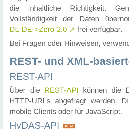
die inhaltliche Richtigkeit, Gen
Vollständigkeit der Daten über
DL-DE->Zero-2.0
↗
frei verfügbar.
Bei Fragen oder Hinweisen, verwend
REST- und XML-basiert
REST-API
Über die
REST-API
können die Da
HTTP-URLs abgefragt werden. Dies
mobile Clients oder für JavaScript.
HyDAS-API
BETA