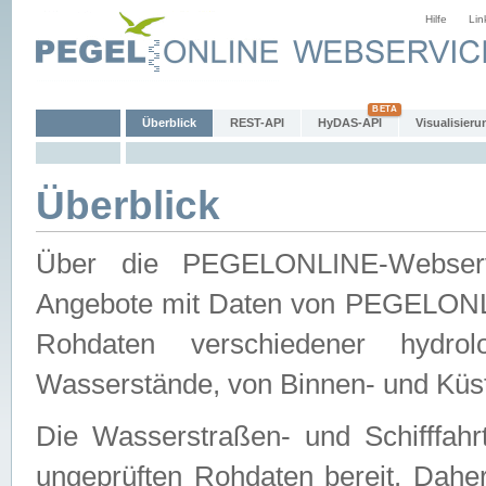
Hilfe
Lin
Überblick
REST-API
HyDAS-API
Visualisieru
Überblick
Über die PEGELONLINE-Webservic
Angebote mit Daten von PEGELONLI
Rohdaten verschiedener hydro
Wasserstände, von Binnen- und Küs
Die Wasserstraßen- und Schifffahr
ungeprüften Rohdaten bereit. Daher