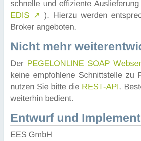
schnelle und effiziente Auslieferun
EDIS
↗
). Hierzu werden entspr
Broker angeboten.
Nicht mehr weiterentwi
Der
PEGELONLINE SOAP Webser
keine empfohlene Schnittstelle z
nutzen Sie bitte die
REST-API
. Bes
weiterhin bedient.
Entwurf und Implement
EES GmbH