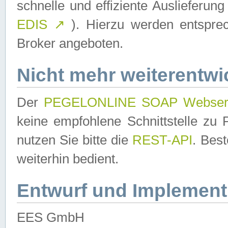
schnelle und effiziente Auslieferun
EDIS
↗
). Hierzu werden entspr
Broker angeboten.
Nicht mehr weiterentwi
Der
PEGELONLINE SOAP Webser
keine empfohlene Schnittstelle z
nutzen Sie bitte die
REST-API
. Bes
weiterhin bedient.
Entwurf und Implement
EES GmbH