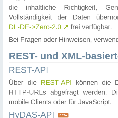
die inhaltliche Richtigkeit, Gen
Vollständigkeit der Daten über
DL-DE->Zero-2.0
↗
frei verfügbar.
Bei Fragen oder Hinweisen, verwend
REST- und XML-basiert
REST-API
Über die
REST-API
können die Da
HTTP-URLs abgefragt werden. Dies
mobile Clients oder für JavaScript.
HyDAS-API
BETA