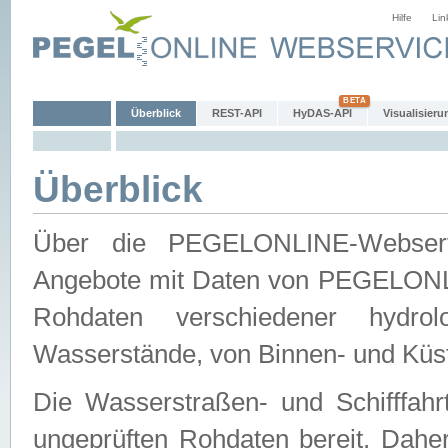
Hilfe
Lin
Überblick
REST-API
HyDAS-API
Visualisieru
Überblick
Über die PEGELONLINE-Webservic
Angebote mit Daten von PEGELONLI
Rohdaten verschiedener hydro
Wasserstände, von Binnen- und Küs
Die Wasserstraßen- und Schifffahr
ungeprüften Rohdaten bereit. Daher