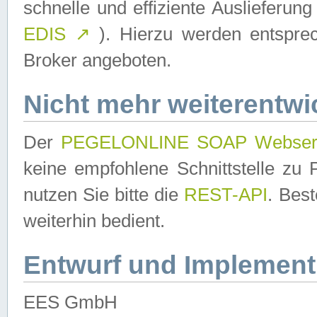
schnelle und effiziente Auslieferun
EDIS
↗
). Hierzu werden entspr
Broker angeboten.
Nicht mehr weiterentwi
Der
PEGELONLINE SOAP Webser
keine empfohlene Schnittstelle z
nutzen Sie bitte die
REST-API
. Bes
weiterhin bedient.
Entwurf und Implement
EES GmbH