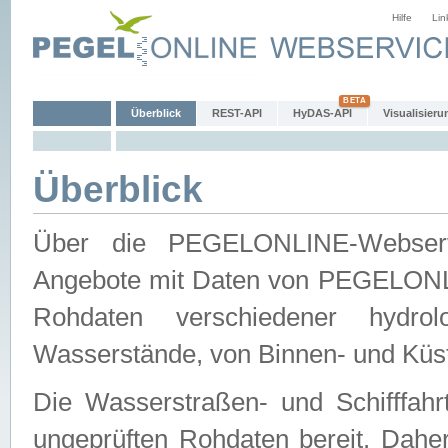
Hilfe
Lin
Überblick
REST-API
HyDAS-API
Visualisieru
Überblick
Über die PEGELONLINE-Webservic
Angebote mit Daten von PEGELONLI
Rohdaten verschiedener hydro
Wasserstände, von Binnen- und Küs
Die Wasserstraßen- und Schifffahr
ungeprüften Rohdaten bereit. Daher