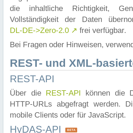
die inhaltliche Richtigkeit, Gen
Vollständigkeit der Daten über
DL-DE->Zero-2.0
↗
frei verfügbar.
Bei Fragen oder Hinweisen, verwend
REST- und XML-basiert
REST-API
Über die
REST-API
können die Da
HTTP-URLs abgefragt werden. Dies
mobile Clients oder für JavaScript.
HyDAS-API
BETA