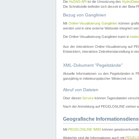
Die
HyDAS-API
ist die Umsetzung des
HydroDate
Die Schnittstelle befindet sich derzeit in der Bet
Bezug von Ganglinien
Mit
Online-Visualisierung Ganglinien
können grafis
werden und in eine externe Webseite integriert wer
Die Online-Visualisierung Ganglinien kann in
stati
Aus der interaktiven Online-Visualisierung auf
Entwicklern, interaktive Zeitreihendarstellung in 
XML-Dokument "Pegelstände"
Aktuelle Informationen zu den Pegelständen i
ganzjährig in mitteleuropäischer Winterzeit vor.
Abruf von Dateien
Über diesen
Service
können Tagesdateien verschi
Nach der Anmeldung auf PEGELONLINE stehen wei
Geografische Informationsdiens
Mit
PEGELONLINE WMS
können gewässerkundlic
Weiterhin sind die Informationen auch mit
PEGELO