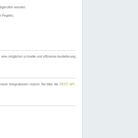
bgerufen werden.
i Pegeln).
ine möglichst schnelle und effiziente Auslieferung
eue Integrationen nutzen Sie bitte die
REST-API
.