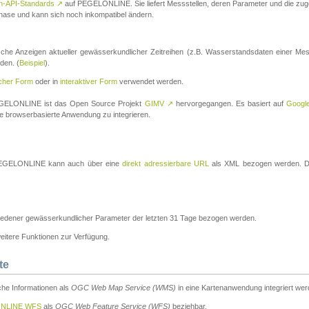
n-API-Standards
↗
auf PEGELONLINE. Sie liefert Messstellen, deren Parameter und die z
a-Phase und kann sich noch inkompatibel ändern.
che Anzeigen aktueller gewässerkundlicher Zeitreihen (z.B. Wasserstandsdaten einer Mes
den. (
Beispiel
).
scher Form
oder in
interaktiver Form
verwendet werden.
 PEGELONLINE ist das Open Source Projekt
GIMV
↗
hervorgegangen. Es basiert auf
Googl
eine browserbasierte Anwendung zu integrieren.
n PEGELONLINE kann auch über eine
direkt adressierbare URL
als XML bezogen werden. Die
edener gewässerkundlicher Parameter der letzten 31 Tage bezogen werden.
tere Funktionen zur Verfügung.
te
he Informationen als
OGC Web Map Service (WMS)
in eine Kartenanwendung integriert wer
NLINE WFS
als
OGC Web Feature Service (WFS)
beziehbar.