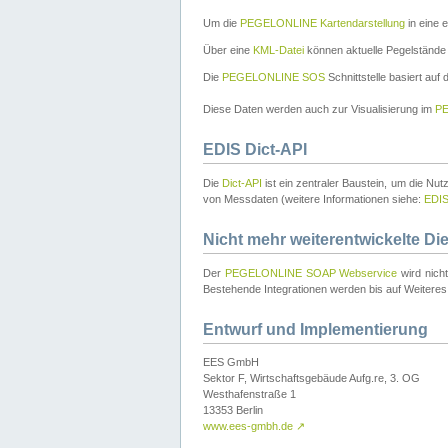
Um die
PEGELONLINE Kartendarstellung
in eine 
Über eine
KML-Datei
können aktuelle Pegelstände
Die
PEGELONLINE SOS
Schnittstelle basiert auf
Diese Daten werden auch zur Visualisierung im
PE
EDIS Dict-API
Die
Dict-API
ist ein zentraler Baustein, um die Nu
von Messdaten (weitere Informationen siehe:
EDI
Nicht mehr weiterentwickelte Di
Der
PEGELONLINE SOAP Webservice
wird nich
Bestehende Integrationen werden bis auf Weiteres 
Entwurf und Implementierung
EES GmbH
Sektor F, Wirtschaftsgebäude Aufg.re, 3. OG
Westhafenstraße 1
13353 Berlin
www.ees-gmbh.de
↗