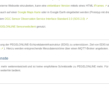
externe Webseite einzubetten, kann eine
einbettbare Version
mittels eines HTML
IFrames
↗
a
 auch auf einer
Google Maps Karte
oder in Google Earth eingebettet werden (Prototyp mit dre
 dem
OGC Sensor Observation Service Interface Standard 2.0 (SOS 2.0)
↗
GELONLINE Sensorwebclient
genutzt.
tzung der PEGELONLINE-Echtzeitdateninfrastruktur (EDIS) zu unterstützen. Ziel von EDIS ist e
S
↗
). Hierzu werden entsprechende Messdatenströme über einen MQTT-Broker angeboten.
enste
t mehr weiterentwickelt und ist keine empfohlene Schnittstelle zu PEGELONLINE mehr. Für n
weiterhin bedient.