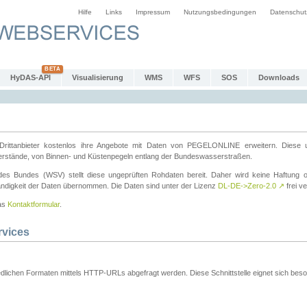
Hilfe
Links
Impressum
Nutzungsbedingungen
Datenschut
HyDAS-API
Visualisierung
WMS
WFS
SOS
Downloads
ttanbieter kostenlos ihre Angebote mit Daten von PEGELONLINE erweitern. Diese u
erstände, von Binnen- und Küstenpegeln entlang der Bundeswasserstraßen.
es Bundes (WSV) stellt diese ungeprüften Rohdaten bereit. Daher wird keine Haftung oder
ständigkeit der Daten übernommen. Die Daten sind unter der Lizenz
DL-DE->Zero-2.0
↗
frei ve
das
Kontaktformular
.
rvices
dlichen Formaten mittels HTTP-URLs abgefragt werden. Diese Schnittstelle eignet sich besond