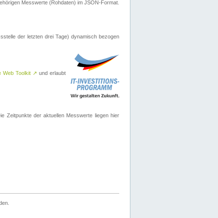
ugehörigen Messwerte (Rohdaten) im JSON-Format.
sstelle der letzten drei Tage) dynamisch bezogen
e Web Toolkit
↗
und erlaubt
 Zeitpunkte der aktuellen Messwerte liegen hier
den.