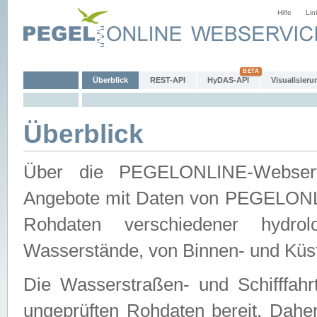
Hilfe
Lin
Überblick
REST-API
HyDAS-API
Visualisieru
Überblick
Über die PEGELONLINE-Webservic
Angebote mit Daten von PEGELONLI
Rohdaten verschiedener hydro
Wasserstände, von Binnen- und Küs
Die Wasserstraßen- und Schifffahr
ungeprüften Rohdaten bereit. Daher