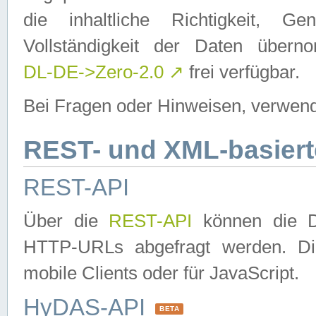
die inhaltliche Richtigkeit, Gen
Vollständigkeit der Daten über
DL-DE->Zero-2.0
↗
frei verfügbar.
Bei Fragen oder Hinweisen, verwend
REST- und XML-basiert
REST-API
Über die
REST-API
können die Da
HTTP-URLs abgefragt werden. Dies
mobile Clients oder für JavaScript.
HyDAS-API
BETA