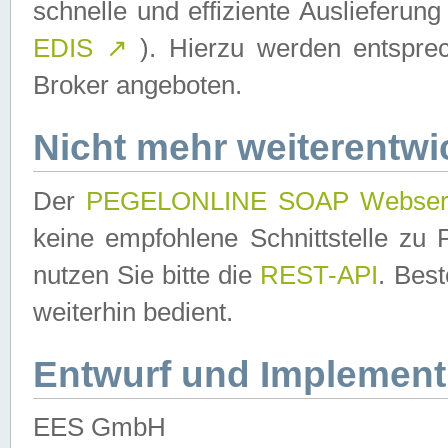
schnelle und effiziente Auslieferun
EDIS
↗
). Hierzu werden entspr
Broker angeboten.
Nicht mehr weiterentwi
Der
PEGELONLINE SOAP Webser
keine empfohlene Schnittstelle z
nutzen Sie bitte die
REST-API
. Bes
weiterhin bedient.
Entwurf und Implement
EES GmbH