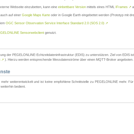
externe Webseite einzubetten, kann eine
einbettbare Version
mittels eines HTML
IFrames
↗
a
 auch auf einer
Google Maps Karte
oder in Google Earth eingebettet werden (Prototyp mit dre
 dem
OGC Sensor Observation Service Interface Standard 2.0 (SOS 2.0)
↗
GELONLINE Sensorwebclient
genutzt.
tzung der PEGELONLINE-Echtzeitdateninfrastruktur (EDIS) zu unterstützen. Ziel von EDIS ist e
S
↗
). Hierzu werden entsprechende Messdatenströme über einen MQTT-Broker angeboten.
enste
t mehr weiterentwickelt und ist keine empfohlene Schnittstelle zu PEGELONLINE mehr. Für n
weiterhin bedient.