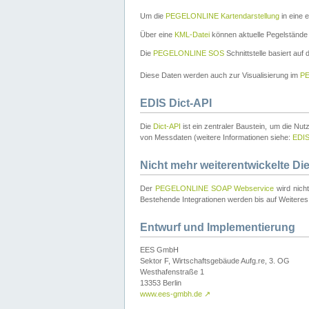
Um die
PEGELONLINE Kartendarstellung
in eine 
Über eine
KML-Datei
können aktuelle Pegelstände
Die
PEGELONLINE SOS
Schnittstelle basiert auf
Diese Daten werden auch zur Visualisierung im
PE
EDIS Dict-API
Die
Dict-API
ist ein zentraler Baustein, um die Nu
von Messdaten (weitere Informationen siehe:
EDI
Nicht mehr weiterentwickelte Di
Der
PEGELONLINE SOAP Webservice
wird nich
Bestehende Integrationen werden bis auf Weiteres 
Entwurf und Implementierung
EES GmbH
Sektor F, Wirtschaftsgebäude Aufg.re, 3. OG
Westhafenstraße 1
13353 Berlin
www.ees-gmbh.de
↗