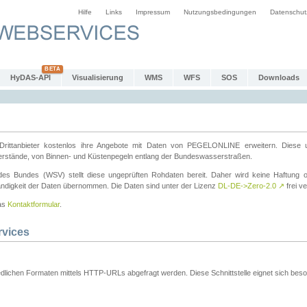
Hilfe
Links
Impressum
Nutzungsbedingungen
Datenschut
HyDAS-API
Visualisierung
WMS
WFS
SOS
Downloads
ttanbieter kostenlos ihre Angebote mit Daten von PEGELONLINE erweitern. Diese u
erstände, von Binnen- und Küstenpegeln entlang der Bundeswasserstraßen.
es Bundes (WSV) stellt diese ungeprüften Rohdaten bereit. Daher wird keine Haftung oder
ständigkeit der Daten übernommen. Die Daten sind unter der Lizenz
DL-DE->Zero-2.0
↗
frei ve
das
Kontaktformular
.
rvices
dlichen Formaten mittels HTTP-URLs abgefragt werden. Diese Schnittstelle eignet sich besond