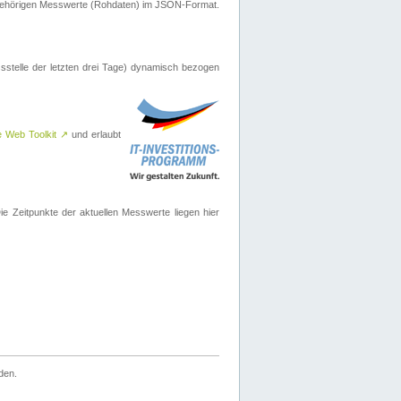
ugehörigen Messwerte (Rohdaten) im JSON-Format.
sstelle der letzten drei Tage) dynamisch bezogen
e Web Toolkit
↗
und erlaubt
 Zeitpunkte der aktuellen Messwerte liegen hier
den.