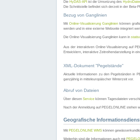
Die
HyDAS-API
ist die Umsetzung des
HydroDate
Die Schnittstelle befindet sich derzeit in der Bet
Bezug von Ganglinien
Mit
Online-Visualisierung Ganglinien
können grafis
werden und in eine externe Webseite integriert wer
Die Online-Visualisierung Ganglinien kann in
stati
Aus der interaktiven Online-Visualisierung auf
Entwicklern, interaktive Zeitreihendarstellung in 
XML-Dokument "Pegelstände"
Aktuelle Informationen zu den Pegelständen i
ganzjährig in mitteleuropäischer Winterzeit vor.
Abruf von Dateien
Über diesen
Service
können Tagesdateien verschi
Nach der Anmeldung auf PEGELONLINE stehen wei
Geografische Informationsdiens
Mit
PEGELONLINE WMS
können gewässerkundlic
Weiterhin sind die Informationen auch mit
PEGELO