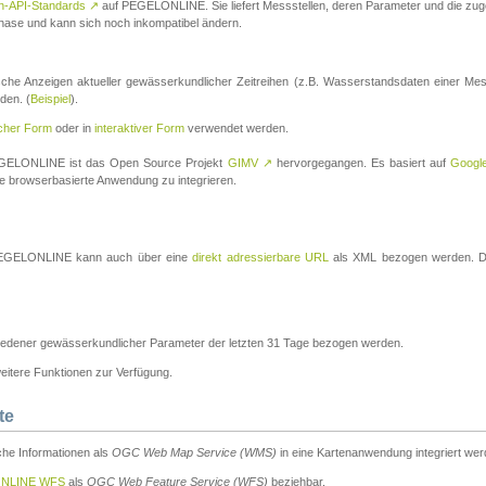
n-API-Standards
↗
auf PEGELONLINE. Sie liefert Messstellen, deren Parameter und die z
a-Phase und kann sich noch inkompatibel ändern.
che Anzeigen aktueller gewässerkundlicher Zeitreihen (z.B. Wasserstandsdaten einer Mes
den. (
Beispiel
).
scher Form
oder in
interaktiver Form
verwendet werden.
 PEGELONLINE ist das Open Source Projekt
GIMV
↗
hervorgegangen. Es basiert auf
Googl
eine browserbasierte Anwendung zu integrieren.
n PEGELONLINE kann auch über eine
direkt adressierbare URL
als XML bezogen werden. Die
edener gewässerkundlicher Parameter der letzten 31 Tage bezogen werden.
tere Funktionen zur Verfügung.
te
he Informationen als
OGC Web Map Service (WMS)
in eine Kartenanwendung integriert wer
NLINE WFS
als
OGC Web Feature Service (WFS)
beziehbar.