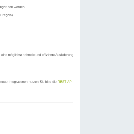
bgerufen werden.
i Pegeln).
ine möglichst schnelle und effiziente Auslieferung
eue Integrationen nutzen Sie bitte die
REST-API
.