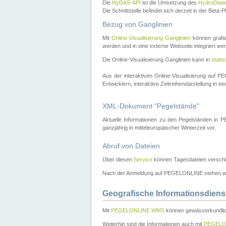
Die
HyDAS-API
ist die Umsetzung des
HydroDate
Die Schnittstelle befindet sich derzeit in der Bet
Bezug von Ganglinien
Mit
Online-Visualisierung Ganglinien
können grafis
werden und in eine externe Webseite integriert wer
Die Online-Visualisierung Ganglinien kann in
stati
Aus der interaktiven Online-Visualisierung auf
Entwicklern, interaktive Zeitreihendarstellung in 
XML-Dokument "Pegelstände"
Aktuelle Informationen zu den Pegelständen i
ganzjährig in mitteleuropäischer Winterzeit vor.
Abruf von Dateien
Über diesen
Service
können Tagesdateien verschi
Nach der Anmeldung auf PEGELONLINE stehen wei
Geografische Informationsdiens
Mit
PEGELONLINE WMS
können gewässerkundlic
Weiterhin sind die Informationen auch mit
PEGELO