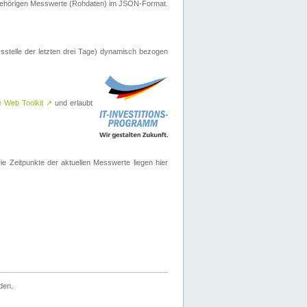
ugehörigen Messwerte (Rohdaten) im JSON-Format.
sstelle der letzten drei Tage) dynamisch bezogen
e Web Toolkit
↗
und erlaubt
 Zeitpunkte der aktuellen Messwerte liegen hier
den.