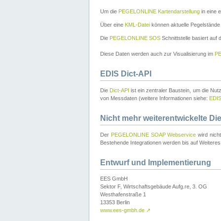
Um die
PEGELONLINE Kartendarstellung
in eine 
Über eine
KML-Datei
können aktuelle Pegelstände
Die
PEGELONLINE SOS
Schnittstelle basiert auf
Diese Daten werden auch zur Visualisierung im
PE
EDIS Dict-API
Die
Dict-API
ist ein zentraler Baustein, um die Nu
von Messdaten (weitere Informationen siehe:
EDI
Nicht mehr weiterentwickelte Di
Der
PEGELONLINE SOAP Webservice
wird nich
Bestehende Integrationen werden bis auf Weiteres 
Entwurf und Implementierung
EES GmbH
Sektor F, Wirtschaftsgebäude Aufg.re, 3. OG
Westhafenstraße 1
13353 Berlin
www.ees-gmbh.de
↗