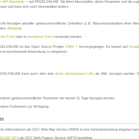
n-API-Standards
↗
auf PEGELONLINE. Sie liefert Messstellen, deren Parameter und die z
a-Phase und kann sich noch inkompatibel ändern.
che Anzeigen aktueller gewässerkundlicher Zeitreihen (z.B. Wasserstandsdaten einer Mes
den. (
Beispiel
).
scher Form
oder in
interaktiver Form
verwendet werden.
 PEGELONLINE ist das Open Source Projekt
GIMV
↗
hervorgegangen. Es basiert auf
Googl
eine browserbasierte Anwendung zu integrieren.
n PEGELONLINE kann auch über eine
direkt adressierbare URL
als XML bezogen werden. Die
edener gewässerkundlicher Parameter der letzten 31 Tage bezogen werden.
tere Funktionen zur Verfügung.
te
he Informationen als
OGC Web Map Service (WMS)
in eine Kartenanwendung integriert wer
NLINE WFS
als
OGC Web Feature Service (WFS)
beziehbar.