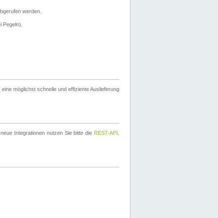
bgerufen werden.
i Pegeln).
ine möglichst schnelle und effiziente Auslieferung
eue Integrationen nutzen Sie bitte die
REST-API
.