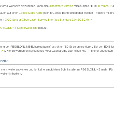
externe Webseite einzubetten, kann eine
einbettbare Version
mittels eines HTML
IFrames
↗
a
 auch auf einer
Google Maps Karte
oder in Google Earth eingebettet werden (Prototyp mit dre
 dem
OGC Sensor Observation Service Interface Standard 2.0 (SOS 2.0)
↗
GELONLINE Sensorwebclient
genutzt.
tzung der PEGELONLINE-Echtzeitdateninfrastruktur (EDIS) zu unterstützen. Ziel von EDIS ist e
S
↗
). Hierzu werden entsprechende Messdatenströme über einen MQTT-Broker angeboten.
enste
t mehr weiterentwickelt und ist keine empfohlene Schnittstelle zu PEGELONLINE mehr. Für n
weiterhin bedient.