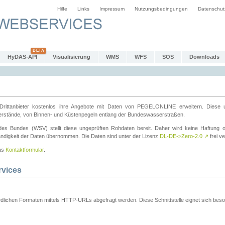
Hilfe
Links
Impressum
Nutzungsbedingungen
Datenschut
HyDAS-API
Visualisierung
WMS
WFS
SOS
Downloads
ttanbieter kostenlos ihre Angebote mit Daten von PEGELONLINE erweitern. Diese u
erstände, von Binnen- und Küstenpegeln entlang der Bundeswasserstraßen.
es Bundes (WSV) stellt diese ungeprüften Rohdaten bereit. Daher wird keine Haftung oder
ständigkeit der Daten übernommen. Die Daten sind unter der Lizenz
DL-DE->Zero-2.0
↗
frei ve
das
Kontaktformular
.
rvices
dlichen Formaten mittels HTTP-URLs abgefragt werden. Diese Schnittstelle eignet sich besond