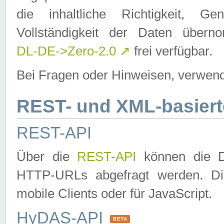
die inhaltliche Richtigkeit, Gen
Vollständigkeit der Daten über
DL-DE->Zero-2.0
↗
frei verfügbar.
Bei Fragen oder Hinweisen, verwend
REST- und XML-basiert
REST-API
Über die
REST-API
können die Da
HTTP-URLs abgefragt werden. Dies
mobile Clients oder für JavaScript.
HyDAS-API
BETA