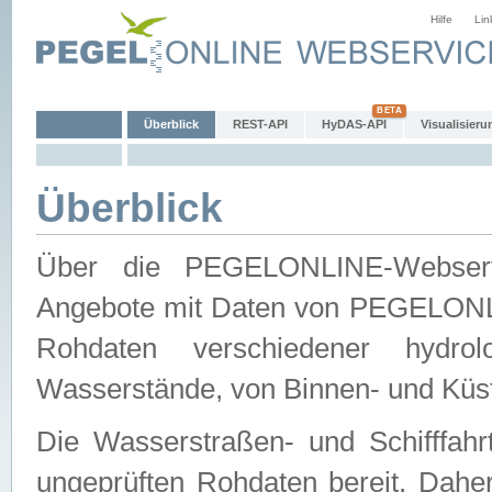
Hilfe
Lin
Überblick
REST-API
HyDAS-API
Visualisieru
Überblick
Über die PEGELONLINE-Webservic
Angebote mit Daten von PEGELONLI
Rohdaten verschiedener hydro
Wasserstände, von Binnen- und Küs
Die Wasserstraßen- und Schifffahr
ungeprüften Rohdaten bereit. Daher