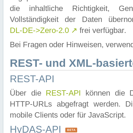
die inhaltliche Richtigkeit, Gen
Vollständigkeit der Daten über
DL-DE->Zero-2.0
↗
frei verfügbar.
Bei Fragen oder Hinweisen, verwend
REST- und XML-basiert
REST-API
Über die
REST-API
können die Da
HTTP-URLs abgefragt werden. Dies
mobile Clients oder für JavaScript.
HyDAS-API
BETA