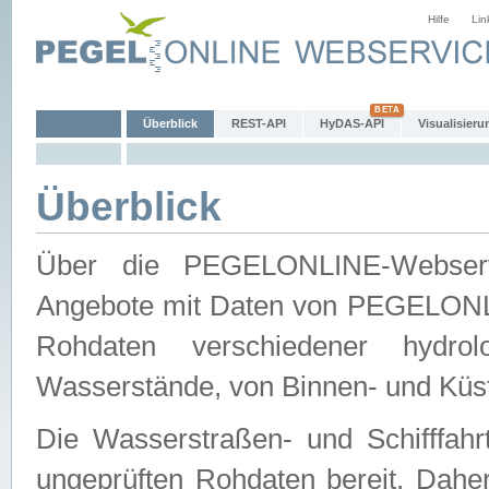
Hilfe
Lin
Überblick
REST-API
HyDAS-API
Visualisieru
Überblick
Über die PEGELONLINE-Webservic
Angebote mit Daten von PEGELONLI
Rohdaten verschiedener hydro
Wasserstände, von Binnen- und Küs
Die Wasserstraßen- und Schifffahr
ungeprüften Rohdaten bereit. Daher