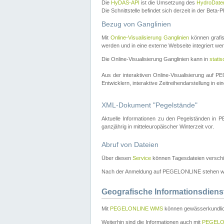
Die
HyDAS-API
ist die Umsetzung des
HydroDate
Die Schnittstelle befindet sich derzeit in der Bet
Bezug von Ganglinien
Mit
Online-Visualisierung Ganglinien
können grafis
werden und in eine externe Webseite integriert wer
Die Online-Visualisierung Ganglinien kann in
stati
Aus der interaktiven Online-Visualisierung auf
Entwicklern, interaktive Zeitreihendarstellung in 
XML-Dokument "Pegelstände"
Aktuelle Informationen zu den Pegelständen i
ganzjährig in mitteleuropäischer Winterzeit vor.
Abruf von Dateien
Über diesen
Service
können Tagesdateien verschi
Nach der Anmeldung auf PEGELONLINE stehen wei
Geografische Informationsdiens
Mit
PEGELONLINE WMS
können gewässerkundlic
Weiterhin sind die Informationen auch mit
PEGELO