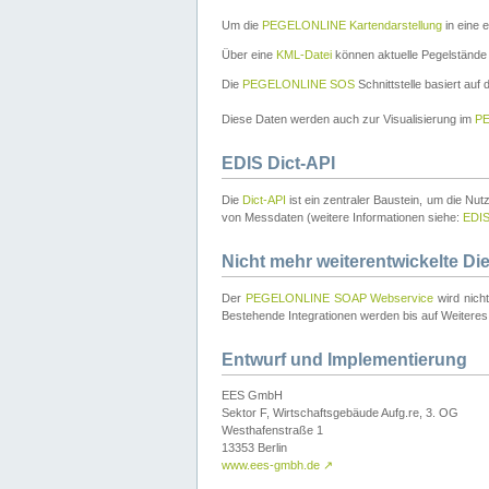
Um die
PEGELONLINE Kartendarstellung
in eine 
Über eine
KML-Datei
können aktuelle Pegelstände
Die
PEGELONLINE SOS
Schnittstelle basiert auf
Diese Daten werden auch zur Visualisierung im
PE
EDIS Dict-API
Die
Dict-API
ist ein zentraler Baustein, um die Nu
von Messdaten (weitere Informationen siehe:
EDI
Nicht mehr weiterentwickelte Di
Der
PEGELONLINE SOAP Webservice
wird nich
Bestehende Integrationen werden bis auf Weiteres 
Entwurf und Implementierung
EES GmbH
Sektor F, Wirtschaftsgebäude Aufg.re, 3. OG
Westhafenstraße 1
13353 Berlin
www.ees-gmbh.de
↗