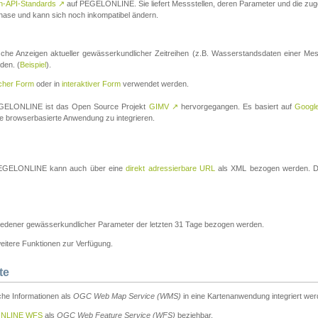
n-API-Standards
↗
auf PEGELONLINE. Sie liefert Messstellen, deren Parameter und die z
a-Phase und kann sich noch inkompatibel ändern.
che Anzeigen aktueller gewässerkundlicher Zeitreihen (z.B. Wasserstandsdaten einer Mes
den. (
Beispiel
).
scher Form
oder in
interaktiver Form
verwendet werden.
 PEGELONLINE ist das Open Source Projekt
GIMV
↗
hervorgegangen. Es basiert auf
Googl
eine browserbasierte Anwendung zu integrieren.
n PEGELONLINE kann auch über eine
direkt adressierbare URL
als XML bezogen werden. Die
edener gewässerkundlicher Parameter der letzten 31 Tage bezogen werden.
tere Funktionen zur Verfügung.
te
he Informationen als
OGC Web Map Service (WMS)
in eine Kartenanwendung integriert wer
NLINE WFS
als
OGC Web Feature Service (WFS)
beziehbar.