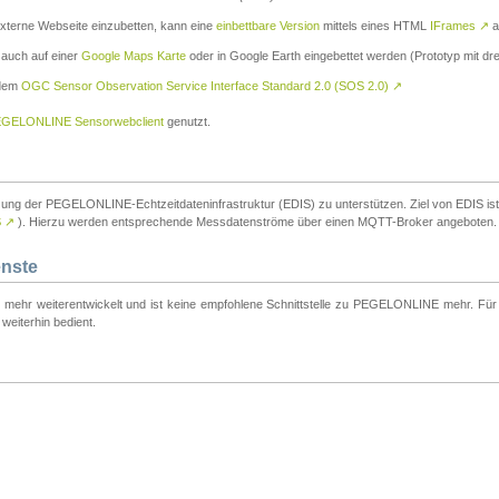
externe Webseite einzubetten, kann eine
einbettbare Version
mittels eines HTML
IFrames
↗
a
 auch auf einer
Google Maps Karte
oder in Google Earth eingebettet werden (Prototyp mit dre
 dem
OGC Sensor Observation Service Interface Standard 2.0 (SOS 2.0)
↗
GELONLINE Sensorwebclient
genutzt.
tzung der PEGELONLINE-Echtzeitdateninfrastruktur (EDIS) zu unterstützen. Ziel von EDIS ist e
S
↗
). Hierzu werden entsprechende Messdatenströme über einen MQTT-Broker angeboten.
enste
t mehr weiterentwickelt und ist keine empfohlene Schnittstelle zu PEGELONLINE mehr. Für n
weiterhin bedient.