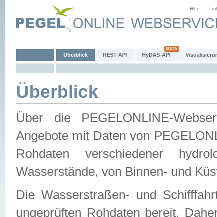
Hilfe
Lin
Überblick
REST-API
HyDAS-API
Visualisieru
Überblick
Über die PEGELONLINE-Webservic
Angebote mit Daten von PEGELONLI
Rohdaten verschiedener hydro
Wasserstände, von Binnen- und Küs
Die Wasserstraßen- und Schifffahr
ungeprüften Rohdaten bereit. Daher