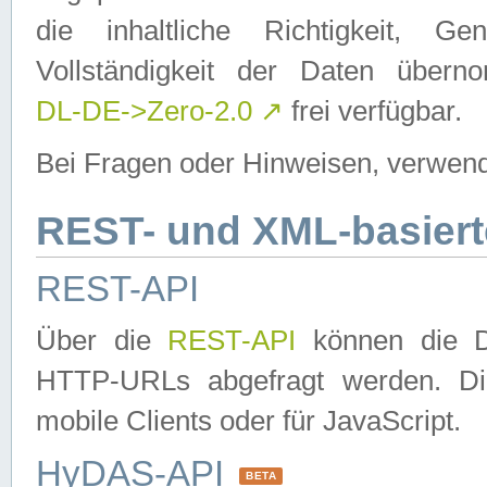
die inhaltliche Richtigkeit, Gen
Vollständigkeit der Daten über
DL-DE->Zero-2.0
↗
frei verfügbar.
Bei Fragen oder Hinweisen, verwend
REST- und XML-basiert
REST-API
Über die
REST-API
können die Da
HTTP-URLs abgefragt werden. Dies
mobile Clients oder für JavaScript.
HyDAS-API
BETA