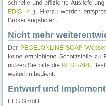
schnelle und effiziente Auslieferun
EDIS
↗
). Hierzu werden entspr
Broker angeboten.
Nicht mehr weiterentwi
Der
PEGELONLINE SOAP Webser
keine empfohlene Schnittstelle z
nutzen Sie bitte die
REST-API
. Bes
weiterhin bedient.
Entwurf und Implement
EES GmbH