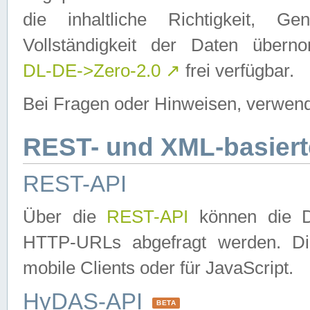
die inhaltliche Richtigkeit, Gen
Vollständigkeit der Daten über
DL-DE->Zero-2.0
↗
frei verfügbar.
Bei Fragen oder Hinweisen, verwend
REST- und XML-basiert
REST-API
Über die
REST-API
können die Da
HTTP-URLs abgefragt werden. Dies
mobile Clients oder für JavaScript.
HyDAS-API
BETA