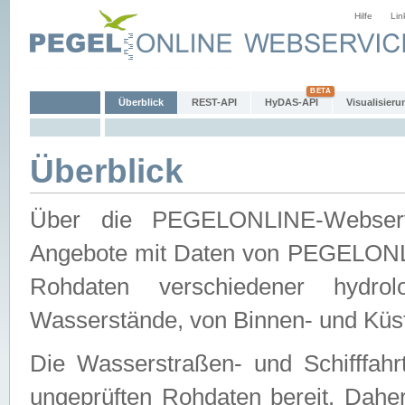
Hilfe
Lin
Überblick
REST-API
HyDAS-API
Visualisieru
Überblick
Über die PEGELONLINE-Webservic
Angebote mit Daten von PEGELONLI
Rohdaten verschiedener hydro
Wasserstände, von Binnen- und Küs
Die Wasserstraßen- und Schifffahr
ungeprüften Rohdaten bereit. Daher