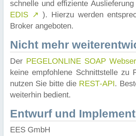
schnelle und effiziente Auslieferun
EDIS
↗
). Hierzu werden entspr
Broker angeboten.
Nicht mehr weiterentwi
Der
PEGELONLINE SOAP Webser
keine empfohlene Schnittstelle z
nutzen Sie bitte die
REST-API
. Bes
weiterhin bedient.
Entwurf und Implement
EES GmbH