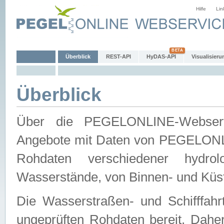
Hilfe
Lin
Überblick
REST-API
HyDAS-API
Visualisieru
Überblick
Über die PEGELONLINE-Webservic
Angebote mit Daten von PEGELONLI
Rohdaten verschiedener hydro
Wasserstände, von Binnen- und Küs
Die Wasserstraßen- und Schifffahr
ungeprüften Rohdaten bereit. Daher