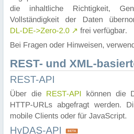
die inhaltliche Richtigkeit, Gen
Vollständigkeit der Daten über
DL-DE->Zero-2.0
↗
frei verfügbar.
Bei Fragen oder Hinweisen, verwend
REST- und XML-basiert
REST-API
Über die
REST-API
können die Da
HTTP-URLs abgefragt werden. Dies
mobile Clients oder für JavaScript.
HyDAS-API
BETA