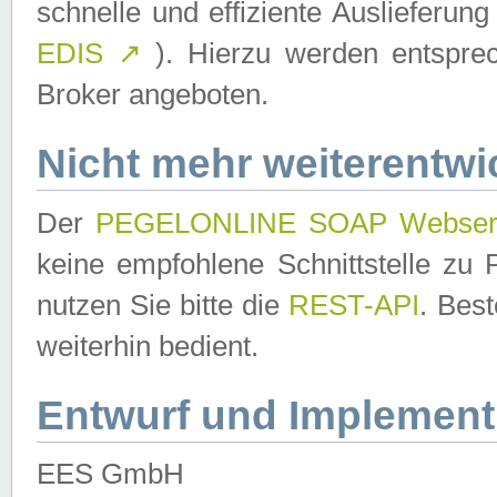
schnelle und effiziente Auslieferun
EDIS
↗
). Hierzu werden entspr
Broker angeboten.
Nicht mehr weiterentwi
Der
PEGELONLINE SOAP Webser
keine empfohlene Schnittstelle z
nutzen Sie bitte die
REST-API
. Bes
weiterhin bedient.
Entwurf und Implement
EES GmbH