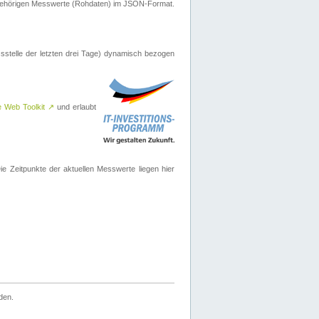
ugehörigen Messwerte (Rohdaten) im JSON-Format.
sstelle der letzten drei Tage) dynamisch bezogen
e Web Toolkit
↗
und erlaubt
 Zeitpunkte der aktuellen Messwerte liegen hier
den.