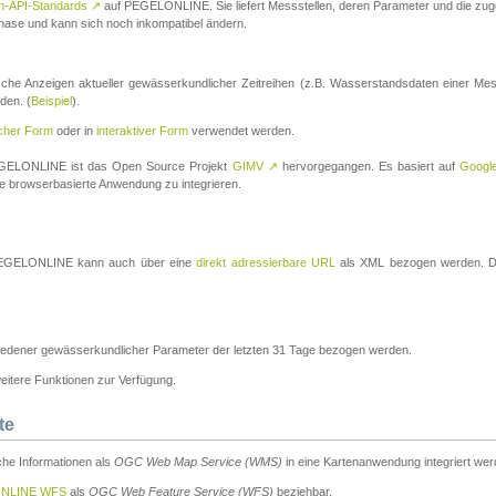
n-API-Standards
↗
auf PEGELONLINE. Sie liefert Messstellen, deren Parameter und die z
a-Phase und kann sich noch inkompatibel ändern.
che Anzeigen aktueller gewässerkundlicher Zeitreihen (z.B. Wasserstandsdaten einer Mes
den. (
Beispiel
).
scher Form
oder in
interaktiver Form
verwendet werden.
 PEGELONLINE ist das Open Source Projekt
GIMV
↗
hervorgegangen. Es basiert auf
Googl
eine browserbasierte Anwendung zu integrieren.
n PEGELONLINE kann auch über eine
direkt adressierbare URL
als XML bezogen werden. Die
edener gewässerkundlicher Parameter der letzten 31 Tage bezogen werden.
tere Funktionen zur Verfügung.
te
he Informationen als
OGC Web Map Service (WMS)
in eine Kartenanwendung integriert wer
NLINE WFS
als
OGC Web Feature Service (WFS)
beziehbar.