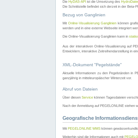
Die
HyDAS-API
ist die Umsetzung des
HydroDate
Die Schnittstelle befindet sich derzeit in der Bet
Bezug von Ganglinien
Mit
Online-Visualisierung Ganglinien
können grafis
werden und in eine externe Webseite integriert wer
Die Online-Visualisierung Ganglinien kann in
stati
Aus der interaktiven Online-Visualisierung auf
Entwicklern, interaktive Zeitreihendarstellung in 
XML-Dokument "Pegelstände"
Aktuelle Informationen zu den Pegelständen i
ganzjährig in mitteleuropäischer Winterzeit vor.
Abruf von Dateien
Über diesen
Service
können Tagesdateien verschi
Nach der Anmeldung auf PEGELONLINE stehen wei
Geografische Informationsdiens
Mit
PEGELONLINE WMS
können gewässerkundlic
Weiterhin sind die Informationen auch mit
PEGELO