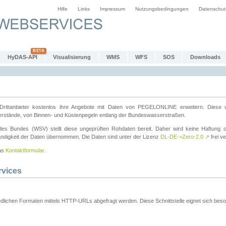
Hilfe
Links
Impressum
Nutzungsbedingungen
Datenschut
HyDAS-API
Visualisierung
WMS
WFS
SOS
Downloads
ttanbieter kostenlos ihre Angebote mit Daten von PEGELONLINE erweitern. Diese u
erstände, von Binnen- und Küstenpegeln entlang der Bundeswasserstraßen.
es Bundes (WSV) stellt diese ungeprüften Rohdaten bereit. Daher wird keine Haftung oder
ständigkeit der Daten übernommen. Die Daten sind unter der Lizenz
DL-DE->Zero-2.0
↗
frei ve
das
Kontaktformular
.
rvices
dlichen Formaten mittels HTTP-URLs abgefragt werden. Diese Schnittstelle eignet sich besond