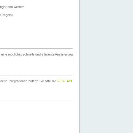
bgerufen werden.
i Pegeln).
ine möglichst schnelle und effiziente Auslieferung
eue Integrationen nutzen Sie bitte die
REST-API
.