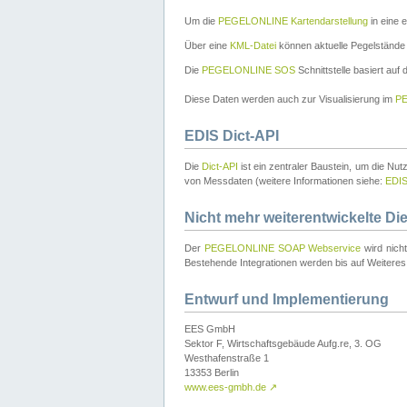
Um die
PEGELONLINE Kartendarstellung
in eine 
Über eine
KML-Datei
können aktuelle Pegelstände
Die
PEGELONLINE SOS
Schnittstelle basiert auf
Diese Daten werden auch zur Visualisierung im
PE
EDIS Dict-API
Die
Dict-API
ist ein zentraler Baustein, um die Nu
von Messdaten (weitere Informationen siehe:
EDI
Nicht mehr weiterentwickelte Di
Der
PEGELONLINE SOAP Webservice
wird nich
Bestehende Integrationen werden bis auf Weiteres 
Entwurf und Implementierung
EES GmbH
Sektor F, Wirtschaftsgebäude Aufg.re, 3. OG
Westhafenstraße 1
13353 Berlin
www.ees-gmbh.de
↗