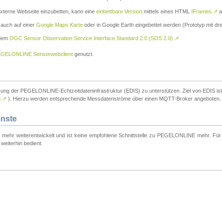
externe Webseite einzubetten, kann eine
einbettbare Version
mittels eines HTML
IFrames
↗
a
 auch auf einer
Google Maps Karte
oder in Google Earth eingebettet werden (Prototyp mit dre
 dem
OGC Sensor Observation Service Interface Standard 2.0 (SOS 2.0)
↗
GELONLINE Sensorwebclient
genutzt.
tzung der PEGELONLINE-Echtzeitdateninfrastruktur (EDIS) zu unterstützen. Ziel von EDIS ist e
S
↗
). Hierzu werden entsprechende Messdatenströme über einen MQTT-Broker angeboten.
enste
t mehr weiterentwickelt und ist keine empfohlene Schnittstelle zu PEGELONLINE mehr. Für n
weiterhin bedient.