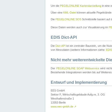
Um die
PEGELONLINE Kartendarstellung
in eine 
Über eine
KML-Datei
können aktuelle Pegelstände
Die
PEGELONLINE SOS
Schnittstelle basiert auf
Diese Daten werden auch zur Visualisierung im
PE
EDIS Dict-API
Die
Dict-API
ist ein zentraler Baustein, um die Nu
von Messdaten (weitere Informationen siehe:
EDI
Nicht mehr weiterentwickelte Di
Der
PEGELONLINE SOAP Webservice
wird nich
Bestehende Integrationen werden bis auf Weiteres 
Entwurf und Implementierung
EES GmbH
Sektor F, Wirtschaftsgebäude Aufg.re, 3. OG
Westhafenstraße 1
13353 Berlin
www.ees-gmbh.de
↗