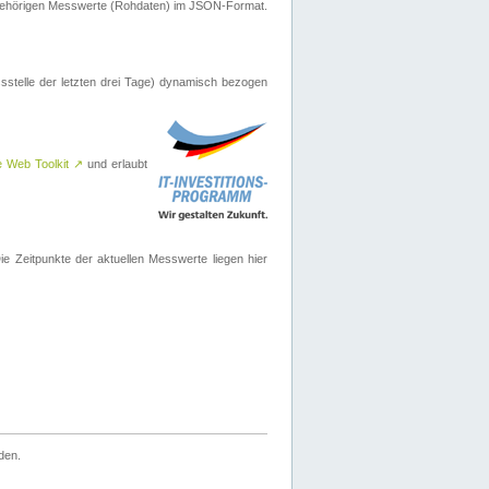
ugehörigen Messwerte (Rohdaten) im JSON-Format.
sstelle der letzten drei Tage) dynamisch bezogen
e Web Toolkit
↗
und erlaubt
 Zeitpunkte der aktuellen Messwerte liegen hier
den.