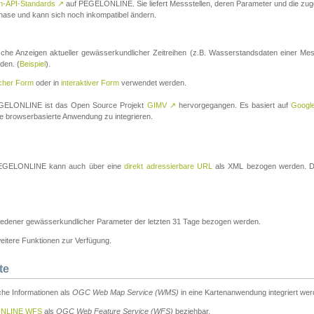
n-API-Standards
↗
auf PEGELONLINE. Sie liefert Messstellen, deren Parameter und die z
a-Phase und kann sich noch inkompatibel ändern.
che Anzeigen aktueller gewässerkundlicher Zeitreihen (z.B. Wasserstandsdaten einer Mes
den. (
Beispiel
).
scher Form
oder in
interaktiver Form
verwendet werden.
 PEGELONLINE ist das Open Source Projekt
GIMV
↗
hervorgegangen. Es basiert auf
Googl
eine browserbasierte Anwendung zu integrieren.
n PEGELONLINE kann auch über eine
direkt adressierbare URL
als XML bezogen werden. Die
edener gewässerkundlicher Parameter der letzten 31 Tage bezogen werden.
tere Funktionen zur Verfügung.
te
he Informationen als
OGC Web Map Service (WMS)
in eine Kartenanwendung integriert wer
NLINE WFS
als
OGC Web Feature Service (WFS)
beziehbar.