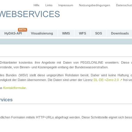
Hilfe
Links
Impressum
Nutzungsbedingungen
Datenschut
HyDAS-API
Visualisierung
WMS
WFS
SOS
Downloads
ttanbieter kostenlos ihre Angebote mit Daten von PEGELONLINE erweitern. Diese u
erstände, von Binnen- und Küstenpegeln entlang der Bundeswasserstraßen.
es Bundes (WSV) stellt diese ungeprüften Rohdaten bereit. Daher wird keine Haftung oder
ständigkeit der Daten übernommen. Die Daten sind unter der Lizenz
DL-DE->Zero-2.0
↗
frei ve
das
Kontaktformular
.
rvices
dlichen Formaten mittels HTTP-URLs abgefragt werden. Diese Schnittstelle eignet sich besond