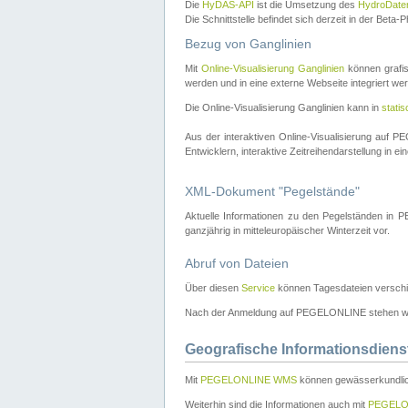
Die
HyDAS-API
ist die Umsetzung des
HydroDate
Die Schnittstelle befindet sich derzeit in der Bet
Bezug von Ganglinien
Mit
Online-Visualisierung Ganglinien
können grafis
werden und in eine externe Webseite integriert wer
Die Online-Visualisierung Ganglinien kann in
stati
Aus der interaktiven Online-Visualisierung auf
Entwicklern, interaktive Zeitreihendarstellung in 
XML-Dokument "Pegelstände"
Aktuelle Informationen zu den Pegelständen i
ganzjährig in mitteleuropäischer Winterzeit vor.
Abruf von Dateien
Über diesen
Service
können Tagesdateien verschi
Nach der Anmeldung auf PEGELONLINE stehen wei
Geografische Informationsdiens
Mit
PEGELONLINE WMS
können gewässerkundlic
Weiterhin sind die Informationen auch mit
PEGELO