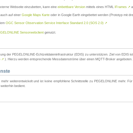
externe Webseite einzubetten, kann eine
einbettbare Version
mittels eines HTML
IFrames
↗
a
 auch auf einer
Google Maps Karte
oder in Google Earth eingebettet werden (Prototyp mit dre
 dem
OGC Sensor Observation Service Interface Standard 2.0 (SOS 2.0)
↗
GELONLINE Sensorwebclient
genutzt.
tzung der PEGELONLINE-Echtzeitdateninfrastruktur (EDIS) zu unterstützen. Ziel von EDIS ist e
S
↗
). Hierzu werden entsprechende Messdatenströme über einen MQTT-Broker angeboten.
enste
t mehr weiterentwickelt und ist keine empfohlene Schnittstelle zu PEGELONLINE mehr. Für n
weiterhin bedient.