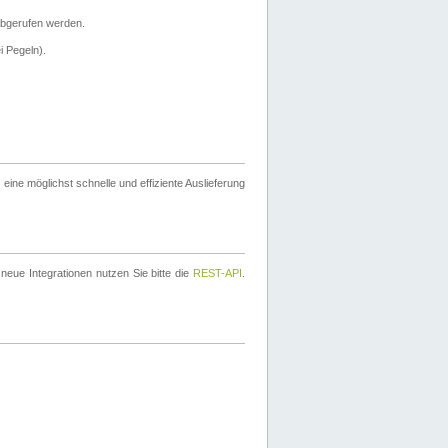
bgerufen werden.
i Pegeln).
ine möglichst schnelle und effiziente Auslieferung
eue Integrationen nutzen Sie bitte die
REST-API
.