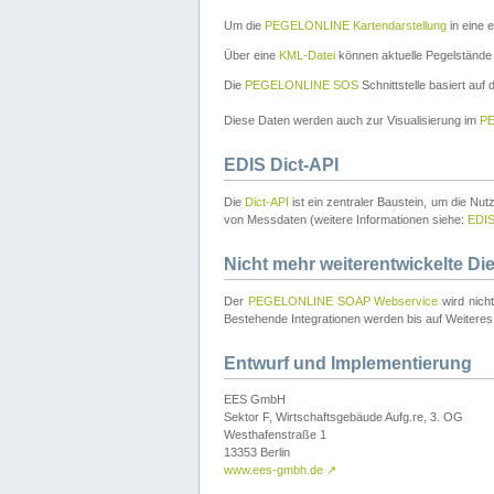
Um die
PEGELONLINE Kartendarstellung
in eine 
Über eine
KML-Datei
können aktuelle Pegelstände
Die
PEGELONLINE SOS
Schnittstelle basiert auf
Diese Daten werden auch zur Visualisierung im
PE
EDIS Dict-API
Die
Dict-API
ist ein zentraler Baustein, um die Nu
von Messdaten (weitere Informationen siehe:
EDI
Nicht mehr weiterentwickelte Di
Der
PEGELONLINE SOAP Webservice
wird nich
Bestehende Integrationen werden bis auf Weiteres 
Entwurf und Implementierung
EES GmbH
Sektor F, Wirtschaftsgebäude Aufg.re, 3. OG
Westhafenstraße 1
13353 Berlin
www.ees-gmbh.de
↗