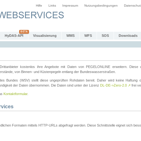
Hilfe
Links
Impressum
Nutzungsbedingungen
Datenschut
HyDAS-API
Visualisierung
WMS
WFS
SOS
Downloads
ttanbieter kostenlos ihre Angebote mit Daten von PEGELONLINE erweitern. Diese u
erstände, von Binnen- und Küstenpegeln entlang der Bundeswasserstraßen.
es Bundes (WSV) stellt diese ungeprüften Rohdaten bereit. Daher wird keine Haftung oder
ständigkeit der Daten übernommen. Die Daten sind unter der Lizenz
DL-DE->Zero-2.0
↗
frei ve
das
Kontaktformular
.
rvices
dlichen Formaten mittels HTTP-URLs abgefragt werden. Diese Schnittstelle eignet sich besond