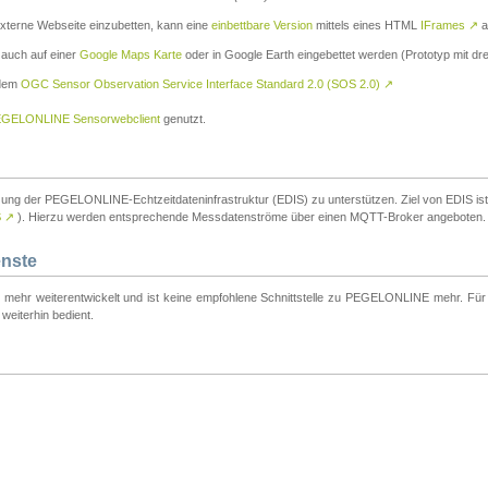
externe Webseite einzubetten, kann eine
einbettbare Version
mittels eines HTML
IFrames
↗
a
 auch auf einer
Google Maps Karte
oder in Google Earth eingebettet werden (Prototyp mit dre
 dem
OGC Sensor Observation Service Interface Standard 2.0 (SOS 2.0)
↗
GELONLINE Sensorwebclient
genutzt.
tzung der PEGELONLINE-Echtzeitdateninfrastruktur (EDIS) zu unterstützen. Ziel von EDIS ist e
S
↗
). Hierzu werden entsprechende Messdatenströme über einen MQTT-Broker angeboten.
enste
t mehr weiterentwickelt und ist keine empfohlene Schnittstelle zu PEGELONLINE mehr. Für n
weiterhin bedient.