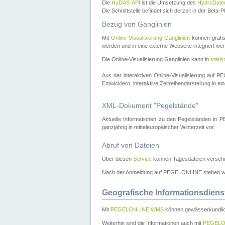
Die
HyDAS-API
ist die Umsetzung des
HydroDate
Die Schnittstelle befindet sich derzeit in der Bet
Bezug von Ganglinien
Mit
Online-Visualisierung Ganglinien
können grafis
werden und in eine externe Webseite integriert wer
Die Online-Visualisierung Ganglinien kann in
stati
Aus der interaktiven Online-Visualisierung auf
Entwicklern, interaktive Zeitreihendarstellung in 
XML-Dokument "Pegelstände"
Aktuelle Informationen zu den Pegelständen i
ganzjährig in mitteleuropäischer Winterzeit vor.
Abruf von Dateien
Über diesen
Service
können Tagesdateien verschi
Nach der Anmeldung auf PEGELONLINE stehen wei
Geografische Informationsdiens
Mit
PEGELONLINE WMS
können gewässerkundlic
Weiterhin sind die Informationen auch mit
PEGELO