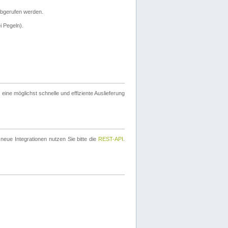
bgerufen werden.
i Pegeln).
ine möglichst schnelle und effiziente Auslieferung
eue Integrationen nutzen Sie bitte die
REST-API
.