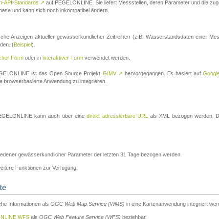
n-API-Standards
↗
auf PEGELONLINE. Sie liefert Messstellen, deren Parameter und die z
a-Phase und kann sich noch inkompatibel ändern.
che Anzeigen aktueller gewässerkundlicher Zeitreihen (z.B. Wasserstandsdaten einer Mes
den. (
Beispiel
).
scher Form
oder in
interaktiver Form
verwendet werden.
 PEGELONLINE ist das Open Source Projekt
GIMV
↗
hervorgegangen. Es basiert auf
Googl
eine browserbasierte Anwendung zu integrieren.
n PEGELONLINE kann auch über eine
direkt adressierbare URL
als XML bezogen werden. Die
edener gewässerkundlicher Parameter der letzten 31 Tage bezogen werden.
tere Funktionen zur Verfügung.
te
he Informationen als
OGC Web Map Service (WMS)
in eine Kartenanwendung integriert wer
NLINE WFS
als
OGC Web Feature Service (WFS)
beziehbar.