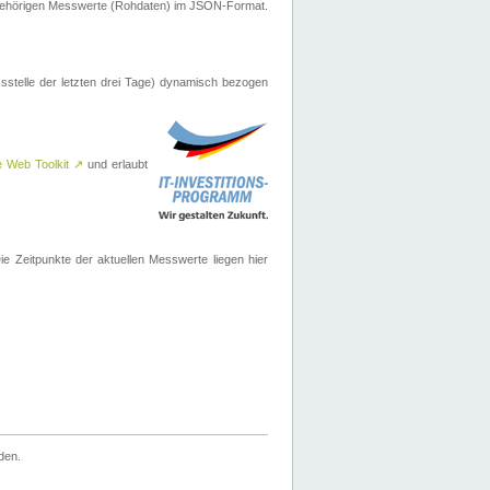
ugehörigen Messwerte (Rohdaten) im JSON-Format.
sstelle der letzten drei Tage) dynamisch bezogen
e Web Toolkit
↗
und erlaubt
 Zeitpunkte der aktuellen Messwerte liegen hier
den.