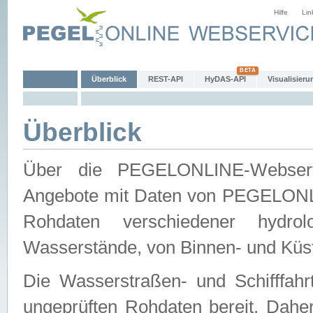
Hilfe
Lin
Überblick
REST-API
HyDAS-API
Visualisieru
Überblick
Über die PEGELONLINE-Webservic
Angebote mit Daten von PEGELONLI
Rohdaten verschiedener hydro
Wasserstände, von Binnen- und Küs
Die Wasserstraßen- und Schifffahr
ungeprüften Rohdaten bereit. Daher