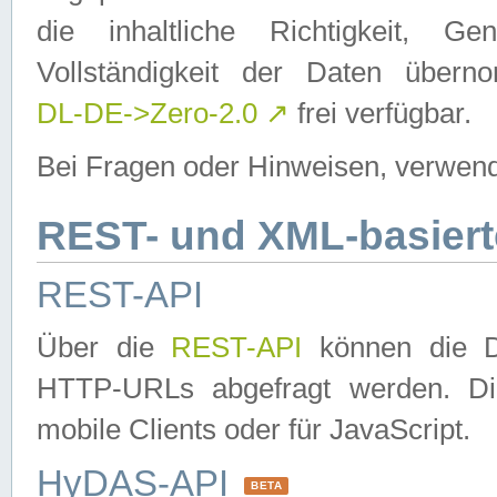
die inhaltliche Richtigkeit, Gen
Vollständigkeit der Daten über
DL-DE->Zero-2.0
↗
frei verfügbar.
Bei Fragen oder Hinweisen, verwend
REST- und XML-basiert
REST-API
Über die
REST-API
können die Da
HTTP-URLs abgefragt werden. Dies
mobile Clients oder für JavaScript.
HyDAS-API
BETA