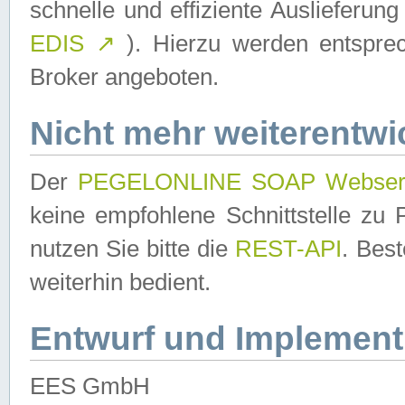
schnelle und effiziente Auslieferun
EDIS
↗
). Hierzu werden entspr
Broker angeboten.
Nicht mehr weiterentwi
Der
PEGELONLINE SOAP Webser
keine empfohlene Schnittstelle z
nutzen Sie bitte die
REST-API
. Bes
weiterhin bedient.
Entwurf und Implement
EES GmbH