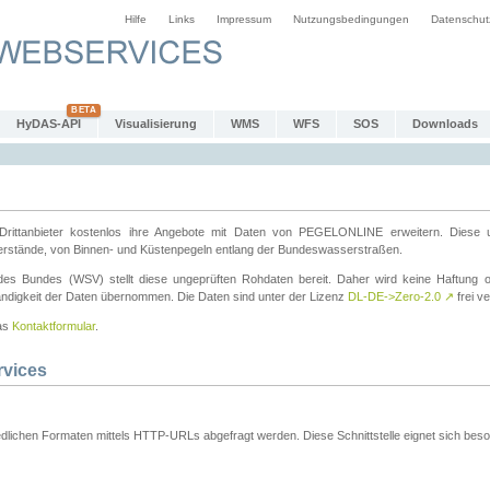
Hilfe
Links
Impressum
Nutzungsbedingungen
Datenschut
HyDAS-API
Visualisierung
WMS
WFS
SOS
Downloads
ttanbieter kostenlos ihre Angebote mit Daten von PEGELONLINE erweitern. Diese u
erstände, von Binnen- und Küstenpegeln entlang der Bundeswasserstraßen.
es Bundes (WSV) stellt diese ungeprüften Rohdaten bereit. Daher wird keine Haftung oder
ständigkeit der Daten übernommen. Die Daten sind unter der Lizenz
DL-DE->Zero-2.0
↗
frei ve
das
Kontaktformular
.
rvices
dlichen Formaten mittels HTTP-URLs abgefragt werden. Diese Schnittstelle eignet sich besond