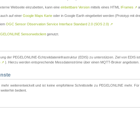
externe Webseite einzubetten, kann eine
einbettbare Version
mittels eines HTML
IFrames
↗
a
 auch auf einer
Google Maps Karte
oder in Google Earth eingebettet werden (Prototyp mit dre
 dem
OGC Sensor Observation Service Interface Standard 2.0 (SOS 2.0)
↗
GELONLINE Sensorwebclient
genutzt.
tzung der PEGELONLINE-Echtzeitdateninfrastruktur (EDIS) zu unterstützen. Ziel von EDIS ist e
S
↗
). Hierzu werden entsprechende Messdatenströme über einen MQTT-Broker angeboten.
enste
t mehr weiterentwickelt und ist keine empfohlene Schnittstelle zu PEGELONLINE mehr. Für n
weiterhin bedient.