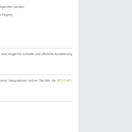
bgerufen werden.
i Pegeln).
ine möglichst schnelle und effiziente Auslieferung
eue Integrationen nutzen Sie bitte die
REST-API
.