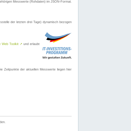
ugehörigen Messwerte (Rohdaten) im JSON-Format.
sstelle der letzten drei Tage) dynamisch bezogen
e Web Toolkit
↗
und erlaubt
 Zeitpunkte der aktuellen Messwerte liegen hier
den.