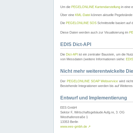
Um die
PEGELONLINE Kartendarstellung
in eine 
Über eine
KML-Datei
können aktuelle Pegelstände
Die
PEGELONLINE SOS
Schnittstelle basiert auf
Diese Daten werden auch zur Visualisierung im
PE
EDIS Dict-API
Die
Dict-API
ist ein zentraler Baustein, um die Nu
von Messdaten (weitere Informationen siehe:
EDI
Nicht mehr weiterentwickelte Di
Der
PEGELONLINE SOAP Webservice
wird nich
Bestehende Integrationen werden bis auf Weiteres 
Entwurf und Implementierung
EES GmbH
Sektor F, Wirtschaftsgebäude Aufg.re, 3. OG
Westhafenstraße 1
13353 Berlin
www.ees-gmbh.de
↗