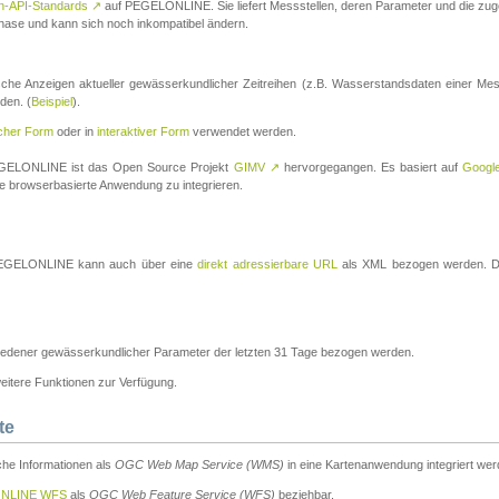
n-API-Standards
↗
auf PEGELONLINE. Sie liefert Messstellen, deren Parameter und die z
a-Phase und kann sich noch inkompatibel ändern.
che Anzeigen aktueller gewässerkundlicher Zeitreihen (z.B. Wasserstandsdaten einer Mes
den. (
Beispiel
).
scher Form
oder in
interaktiver Form
verwendet werden.
 PEGELONLINE ist das Open Source Projekt
GIMV
↗
hervorgegangen. Es basiert auf
Googl
eine browserbasierte Anwendung zu integrieren.
n PEGELONLINE kann auch über eine
direkt adressierbare URL
als XML bezogen werden. Die
edener gewässerkundlicher Parameter der letzten 31 Tage bezogen werden.
tere Funktionen zur Verfügung.
te
he Informationen als
OGC Web Map Service (WMS)
in eine Kartenanwendung integriert wer
NLINE WFS
als
OGC Web Feature Service (WFS)
beziehbar.