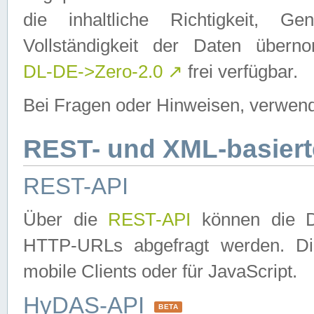
die inhaltliche Richtigkeit, Gen
Vollständigkeit der Daten über
DL-DE->Zero-2.0
↗
frei verfügbar.
Bei Fragen oder Hinweisen, verwend
REST- und XML-basiert
REST-API
Über die
REST-API
können die Da
HTTP-URLs abgefragt werden. Dies
mobile Clients oder für JavaScript.
HyDAS-API
BETA