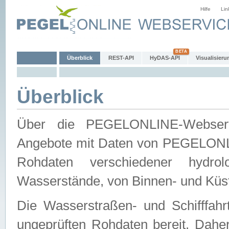
Hilfe
Lin
Überblick
REST-API
HyDAS-API
Visualisieru
Überblick
Über die PEGELONLINE-Webservic
Angebote mit Daten von PEGELONLI
Rohdaten verschiedener hydro
Wasserstände, von Binnen- und Küs
Die Wasserstraßen- und Schifffahr
ungeprüften Rohdaten bereit. Daher