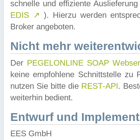
schnelle und effiziente Auslieferun
EDIS
↗
). Hierzu werden entspr
Broker angeboten.
Nicht mehr weiterentwi
Der
PEGELONLINE SOAP Webser
keine empfohlene Schnittstelle z
nutzen Sie bitte die
REST-API
. Bes
weiterhin bedient.
Entwurf und Implement
EES GmbH