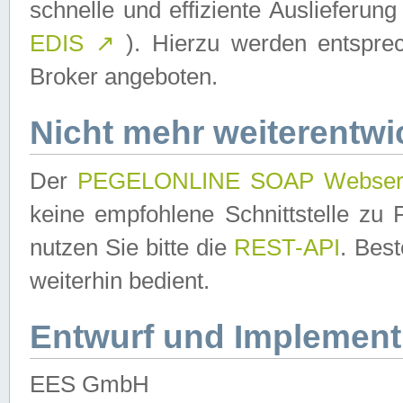
schnelle und effiziente Auslieferun
EDIS
↗
). Hierzu werden entspr
Broker angeboten.
Nicht mehr weiterentwi
Der
PEGELONLINE SOAP Webser
keine empfohlene Schnittstelle z
nutzen Sie bitte die
REST-API
. Bes
weiterhin bedient.
Entwurf und Implement
EES GmbH