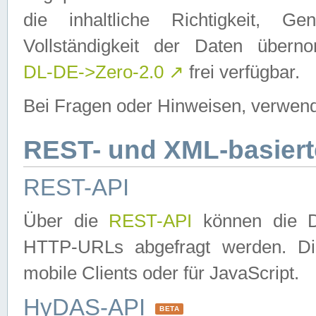
die inhaltliche Richtigkeit, Gen
Vollständigkeit der Daten über
DL-DE->Zero-2.0
↗
frei verfügbar.
Bei Fragen oder Hinweisen, verwend
REST- und XML-basiert
REST-API
Über die
REST-API
können die Da
HTTP-URLs abgefragt werden. Dies
mobile Clients oder für JavaScript.
HyDAS-API
BETA