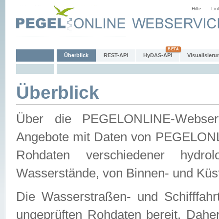
Hilfe
Lin
Überblick
REST-API
HyDAS-API
Visualisieru
Überblick
Über die PEGELONLINE-Webservic
Angebote mit Daten von PEGELONLI
Rohdaten verschiedener hydro
Wasserstände, von Binnen- und Küs
Die Wasserstraßen- und Schifffahr
ungeprüften Rohdaten bereit. Daher