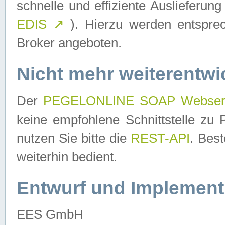
schnelle und effiziente Auslieferun
EDIS
↗
). Hierzu werden entspr
Broker angeboten.
Nicht mehr weiterentwi
Der
PEGELONLINE SOAP Webser
keine empfohlene Schnittstelle z
nutzen Sie bitte die
REST-API
. Bes
weiterhin bedient.
Entwurf und Implement
EES GmbH