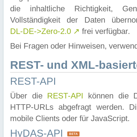
die inhaltliche Richtigkeit, Gen
Vollständigkeit der Daten über
DL-DE->Zero-2.0
↗
frei verfügbar.
Bei Fragen oder Hinweisen, verwend
REST- und XML-basiert
REST-API
Über die
REST-API
können die Da
HTTP-URLs abgefragt werden. Dies
mobile Clients oder für JavaScript.
HyDAS-API
BETA