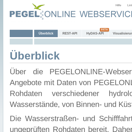
Hilfe
Lin
Überblick
REST-API
HyDAS-API
Visualisieru
Überblick
Über die PEGELONLINE-Webservic
Angebote mit Daten von PEGELONLI
Rohdaten verschiedener hydro
Wasserstände, von Binnen- und Küs
Die Wasserstraßen- und Schifffahr
ungeprüften Rohdaten bereit. Daher