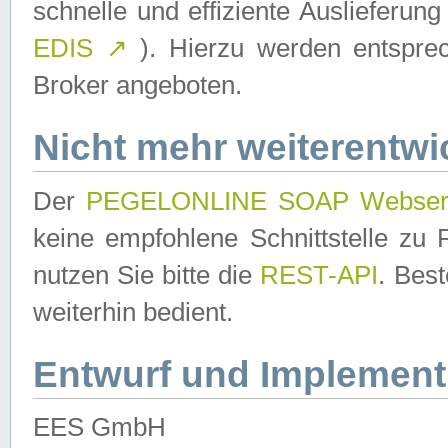
schnelle und effiziente Auslieferun
EDIS
↗
). Hierzu werden entspr
Broker angeboten.
Nicht mehr weiterentwi
Der
PEGELONLINE SOAP Webser
keine empfohlene Schnittstelle z
nutzen Sie bitte die
REST-API
. Bes
weiterhin bedient.
Entwurf und Implement
EES GmbH