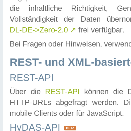
die inhaltliche Richtigkeit, Gen
Vollständigkeit der Daten über
DL-DE->Zero-2.0
↗
frei verfügbar.
Bei Fragen oder Hinweisen, verwend
REST- und XML-basiert
REST-API
Über die
REST-API
können die Da
HTTP-URLs abgefragt werden. Dies
mobile Clients oder für JavaScript.
HyDAS-API
BETA