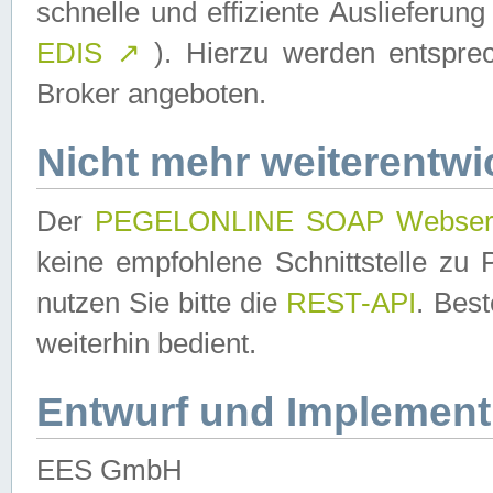
schnelle und effiziente Auslieferun
EDIS
↗
). Hierzu werden entspr
Broker angeboten.
Nicht mehr weiterentwi
Der
PEGELONLINE SOAP Webser
keine empfohlene Schnittstelle z
nutzen Sie bitte die
REST-API
. Bes
weiterhin bedient.
Entwurf und Implement
EES GmbH