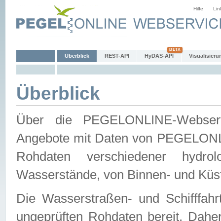
Hilfe
Lin
Überblick
REST-API
HyDAS-API
Visualisieru
Überblick
Über die PEGELONLINE-Webservic
Angebote mit Daten von PEGELONLI
Rohdaten verschiedener hydro
Wasserstände, von Binnen- und Küs
Die Wasserstraßen- und Schifffahr
ungeprüften Rohdaten bereit. Daher