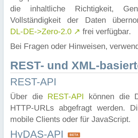
die inhaltliche Richtigkeit, Gen
Vollständigkeit der Daten über
DL-DE->Zero-2.0
↗
frei verfügbar.
Bei Fragen oder Hinweisen, verwend
REST- und XML-basiert
REST-API
Über die
REST-API
können die Da
HTTP-URLs abgefragt werden. Dies
mobile Clients oder für JavaScript.
HyDAS-API
BETA