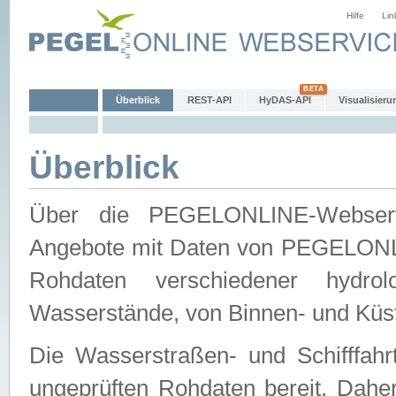
Hilfe
Lin
Überblick
REST-API
HyDAS-API
Visualisieru
Überblick
Über die PEGELONLINE-Webservic
Angebote mit Daten von PEGELONLI
Rohdaten verschiedener hydro
Wasserstände, von Binnen- und Küs
Die Wasserstraßen- und Schifffahr
ungeprüften Rohdaten bereit. Daher