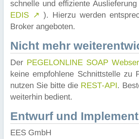
schnelle und effiziente Auslieferun
EDIS
↗
). Hierzu werden entspr
Broker angeboten.
Nicht mehr weiterentwi
Der
PEGELONLINE SOAP Webser
keine empfohlene Schnittstelle z
nutzen Sie bitte die
REST-API
. Bes
weiterhin bedient.
Entwurf und Implement
EES GmbH