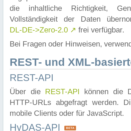
die inhaltliche Richtigkeit, Gen
Vollständigkeit der Daten über
DL-DE->Zero-2.0
↗
frei verfügbar.
Bei Fragen oder Hinweisen, verwend
REST- und XML-basiert
REST-API
Über die
REST-API
können die Da
HTTP-URLs abgefragt werden. Dies
mobile Clients oder für JavaScript.
HyDAS-API
BETA