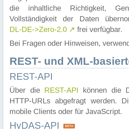
die inhaltliche Richtigkeit, Gen
Vollständigkeit der Daten über
DL-DE->Zero-2.0
↗
frei verfügbar.
Bei Fragen oder Hinweisen, verwend
REST- und XML-basiert
REST-API
Über die
REST-API
können die Da
HTTP-URLs abgefragt werden. Dies
mobile Clients oder für JavaScript.
HyDAS-API
BETA