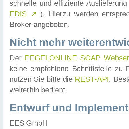
schnelle und effiziente Auslieferun
EDIS
↗
). Hierzu werden entspr
Broker angeboten.
Nicht mehr weiterentwi
Der
PEGELONLINE SOAP Webser
keine empfohlene Schnittstelle z
nutzen Sie bitte die
REST-API
. Bes
weiterhin bedient.
Entwurf und Implement
EES GmbH