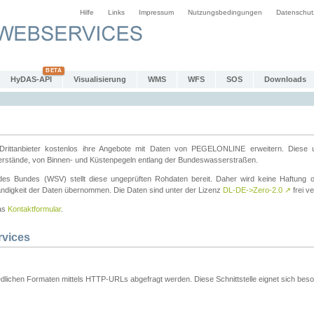
Hilfe
Links
Impressum
Nutzungsbedingungen
Datenschut
HyDAS-API
Visualisierung
WMS
WFS
SOS
Downloads
ttanbieter kostenlos ihre Angebote mit Daten von PEGELONLINE erweitern. Diese u
erstände, von Binnen- und Küstenpegeln entlang der Bundeswasserstraßen.
es Bundes (WSV) stellt diese ungeprüften Rohdaten bereit. Daher wird keine Haftung oder
ständigkeit der Daten übernommen. Die Daten sind unter der Lizenz
DL-DE->Zero-2.0
↗
frei ve
das
Kontaktformular
.
rvices
dlichen Formaten mittels HTTP-URLs abgefragt werden. Diese Schnittstelle eignet sich besond