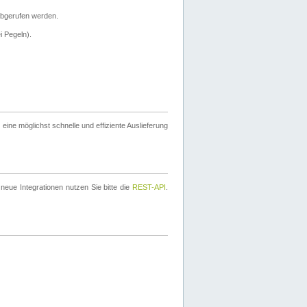
bgerufen werden.
i Pegeln).
ine möglichst schnelle und effiziente Auslieferung
eue Integrationen nutzen Sie bitte die
REST-API
.