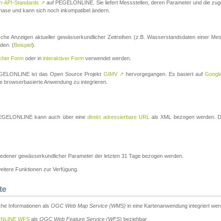
n-API-Standards
↗
auf PEGELONLINE. Sie liefert Messstellen, deren Parameter und die z
a-Phase und kann sich noch inkompatibel ändern.
che Anzeigen aktueller gewässerkundlicher Zeitreihen (z.B. Wasserstandsdaten einer Mes
den. (
Beispiel
).
scher Form
oder in
interaktiver Form
verwendet werden.
 PEGELONLINE ist das Open Source Projekt
GIMV
↗
hervorgegangen. Es basiert auf
Googl
eine browserbasierte Anwendung zu integrieren.
n PEGELONLINE kann auch über eine
direkt adressierbare URL
als XML bezogen werden. Die
edener gewässerkundlicher Parameter der letzten 31 Tage bezogen werden.
tere Funktionen zur Verfügung.
te
he Informationen als
OGC Web Map Service (WMS)
in eine Kartenanwendung integriert wer
NLINE WFS
als
OGC Web Feature Service (WFS)
beziehbar.