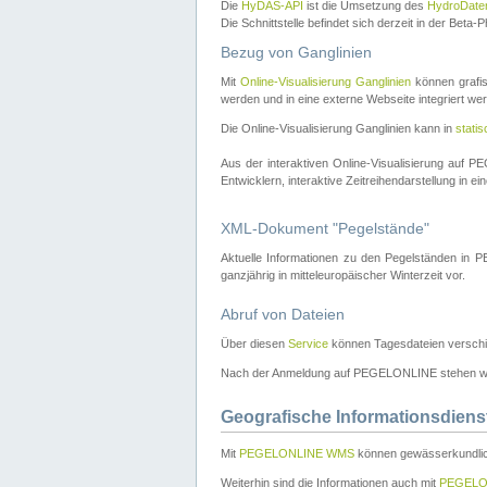
Die
HyDAS-API
ist die Umsetzung des
HydroDate
Die Schnittstelle befindet sich derzeit in der Bet
Bezug von Ganglinien
Mit
Online-Visualisierung Ganglinien
können grafis
werden und in eine externe Webseite integriert wer
Die Online-Visualisierung Ganglinien kann in
stati
Aus der interaktiven Online-Visualisierung auf
Entwicklern, interaktive Zeitreihendarstellung in 
XML-Dokument "Pegelstände"
Aktuelle Informationen zu den Pegelständen i
ganzjährig in mitteleuropäischer Winterzeit vor.
Abruf von Dateien
Über diesen
Service
können Tagesdateien verschi
Nach der Anmeldung auf PEGELONLINE stehen wei
Geografische Informationsdiens
Mit
PEGELONLINE WMS
können gewässerkundlic
Weiterhin sind die Informationen auch mit
PEGELO