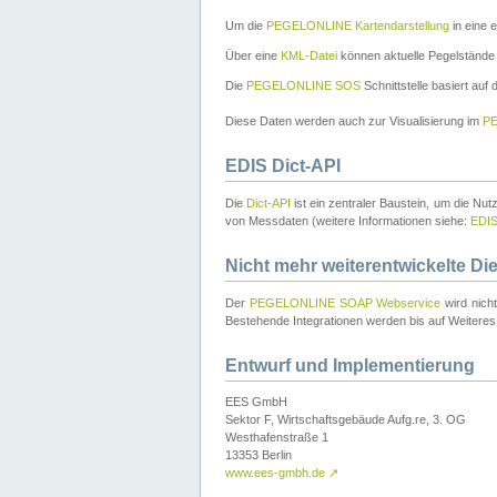
Um die
PEGELONLINE Kartendarstellung
in eine 
Über eine
KML-Datei
können aktuelle Pegelstände
Die
PEGELONLINE SOS
Schnittstelle basiert auf
Diese Daten werden auch zur Visualisierung im
PE
EDIS Dict-API
Die
Dict-API
ist ein zentraler Baustein, um die Nu
von Messdaten (weitere Informationen siehe:
EDI
Nicht mehr weiterentwickelte Di
Der
PEGELONLINE SOAP Webservice
wird nich
Bestehende Integrationen werden bis auf Weiteres 
Entwurf und Implementierung
EES GmbH
Sektor F, Wirtschaftsgebäude Aufg.re, 3. OG
Westhafenstraße 1
13353 Berlin
www.ees-gmbh.de
↗