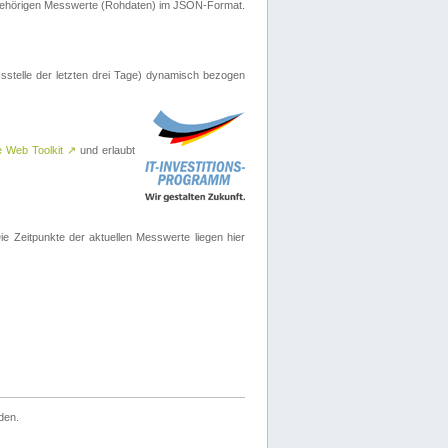
ugehörigen Messwerte (Rohdaten) im JSON-Format.
sstelle der letzten drei Tage) dynamisch bezogen
e Web Toolkit
↗
und erlaubt
 Zeitpunkte der aktuellen Messwerte liegen hier
den.