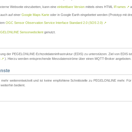
externe Webseite einzubetten, kann eine
einbettbare Version
mittels eines HTML
IFrames
↗
a
 auch auf einer
Google Maps Karte
oder in Google Earth eingebettet werden (Prototyp mit dre
 dem
OGC Sensor Observation Service Interface Standard 2.0 (SOS 2.0)
↗
GELONLINE Sensorwebclient
genutzt.
tzung der PEGELONLINE-Echtzeitdateninfrastruktur (EDIS) zu unterstützen. Ziel von EDIS ist e
S
↗
). Hierzu werden entsprechende Messdatenströme über einen MQTT-Broker angeboten.
enste
t mehr weiterentwickelt und ist keine empfohlene Schnittstelle zu PEGELONLINE mehr. Für n
weiterhin bedient.