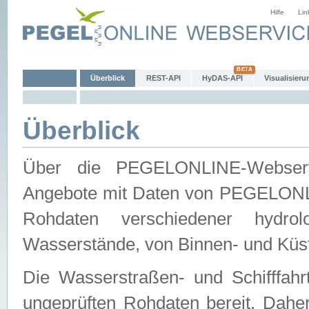
Hilfe
Lin
Überblick
REST-API
HyDAS-API
Visualisieru
Überblick
Über die PEGELONLINE-Webservic
Angebote mit Daten von PEGELONLI
Rohdaten verschiedener hydro
Wasserstände, von Binnen- und Küs
Die Wasserstraßen- und Schifffahr
ungeprüften Rohdaten bereit. Daher