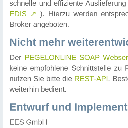
schnelle und effiziente Auslieferun
EDIS
↗
). Hierzu werden entspr
Broker angeboten.
Nicht mehr weiterentwi
Der
PEGELONLINE SOAP Webser
keine empfohlene Schnittstelle z
nutzen Sie bitte die
REST-API
. Bes
weiterhin bedient.
Entwurf und Implement
EES GmbH