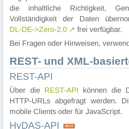
die inhaltliche Richtigkeit, Gen
Vollständigkeit der Daten über
DL-DE->Zero-2.0
↗
frei verfügbar.
Bei Fragen oder Hinweisen, verwend
REST- und XML-basiert
REST-API
Über die
REST-API
können die Da
HTTP-URLs abgefragt werden. Dies
mobile Clients oder für JavaScript.
HyDAS-API
BETA