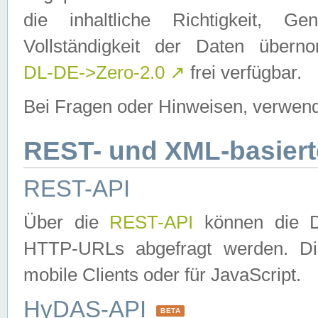
die inhaltliche Richtigkeit, Gen
Vollständigkeit der Daten über
DL-DE->Zero-2.0
↗
frei verfügbar.
Bei Fragen oder Hinweisen, verwend
REST- und XML-basiert
REST-API
Über die
REST-API
können die Da
HTTP-URLs abgefragt werden. Dies
mobile Clients oder für JavaScript.
HyDAS-API
BETA