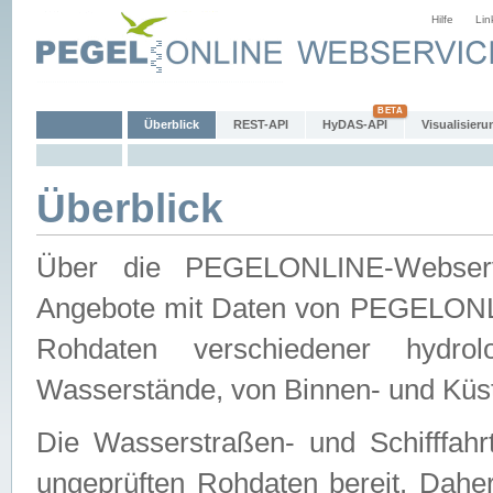
Hilfe
Lin
Überblick
REST-API
HyDAS-API
Visualisieru
Überblick
Über die PEGELONLINE-Webservic
Angebote mit Daten von PEGELONLI
Rohdaten verschiedener hydro
Wasserstände, von Binnen- und Küs
Die Wasserstraßen- und Schifffahr
ungeprüften Rohdaten bereit. Daher