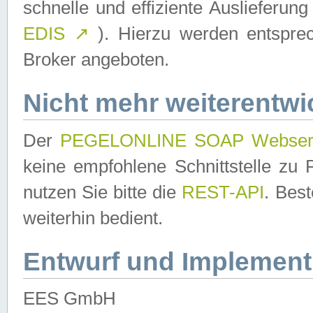
schnelle und effiziente Auslieferun
EDIS
↗
). Hierzu werden entspr
Broker angeboten.
Nicht mehr weiterentwi
Der
PEGELONLINE SOAP Webser
keine empfohlene Schnittstelle z
nutzen Sie bitte die
REST-API
. Bes
weiterhin bedient.
Entwurf und Implement
EES GmbH