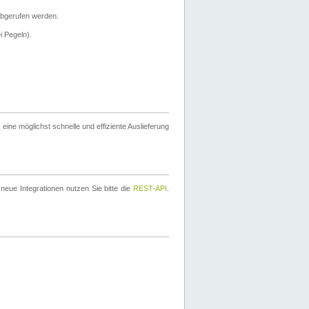
bgerufen werden.
i Pegeln).
ine möglichst schnelle und effiziente Auslieferung
eue Integrationen nutzen Sie bitte die
REST-API
.