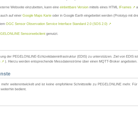
externe Webseite einzubetten, kann eine
einbettbare Version
mittels eines HTML
IFrames
↗
a
 auch auf einer
Google Maps Karte
oder in Google Earth eingebettet werden (Prototyp mit dre
 dem
OGC Sensor Observation Service Interface Standard 2.0 (SOS 2.0)
↗
GELONLINE Sensorwebclient
genutzt.
tzung der PEGELONLINE-Echtzeitdateninfrastruktur (EDIS) zu unterstützen. Ziel von EDIS ist e
S
↗
). Hierzu werden entsprechende Messdatenströme über einen MQTT-Broker angeboten.
enste
t mehr weiterentwickelt und ist keine empfohlene Schnittstelle zu PEGELONLINE mehr. Für n
weiterhin bedient.