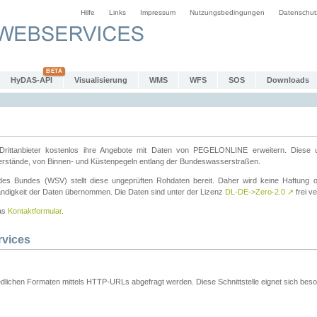
Hilfe
Links
Impressum
Nutzungsbedingungen
Datenschut
HyDAS-API
Visualisierung
WMS
WFS
SOS
Downloads
ttanbieter kostenlos ihre Angebote mit Daten von PEGELONLINE erweitern. Diese u
erstände, von Binnen- und Küstenpegeln entlang der Bundeswasserstraßen.
es Bundes (WSV) stellt diese ungeprüften Rohdaten bereit. Daher wird keine Haftung oder
ständigkeit der Daten übernommen. Die Daten sind unter der Lizenz
DL-DE->Zero-2.0
↗
frei ve
das
Kontaktformular
.
rvices
dlichen Formaten mittels HTTP-URLs abgefragt werden. Diese Schnittstelle eignet sich besond