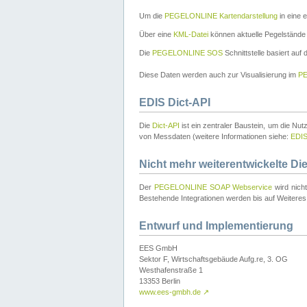
Um die
PEGELONLINE Kartendarstellung
in eine 
Über eine
KML-Datei
können aktuelle Pegelstände
Die
PEGELONLINE SOS
Schnittstelle basiert auf
Diese Daten werden auch zur Visualisierung im
PE
EDIS Dict-API
Die
Dict-API
ist ein zentraler Baustein, um die Nu
von Messdaten (weitere Informationen siehe:
EDI
Nicht mehr weiterentwickelte Di
Der
PEGELONLINE SOAP Webservice
wird nich
Bestehende Integrationen werden bis auf Weiteres 
Entwurf und Implementierung
EES GmbH
Sektor F, Wirtschaftsgebäude Aufg.re, 3. OG
Westhafenstraße 1
13353 Berlin
www.ees-gmbh.de
↗