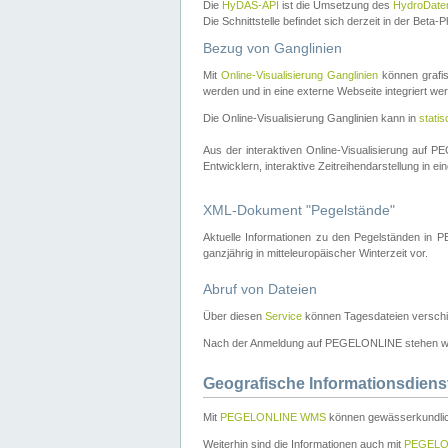
Die
HyDAS-API
ist die Umsetzung des
HydroDate
Die Schnittstelle befindet sich derzeit in der Bet
Bezug von Ganglinien
Mit
Online-Visualisierung Ganglinien
können grafis
werden und in eine externe Webseite integriert wer
Die Online-Visualisierung Ganglinien kann in
stati
Aus der interaktiven Online-Visualisierung auf
Entwicklern, interaktive Zeitreihendarstellung in 
XML-Dokument "Pegelstände"
Aktuelle Informationen zu den Pegelständen i
ganzjährig in mitteleuropäischer Winterzeit vor.
Abruf von Dateien
Über diesen
Service
können Tagesdateien verschi
Nach der Anmeldung auf PEGELONLINE stehen wei
Geografische Informationsdiens
Mit
PEGELONLINE WMS
können gewässerkundlic
Weiterhin sind die Informationen auch mit
PEGELO