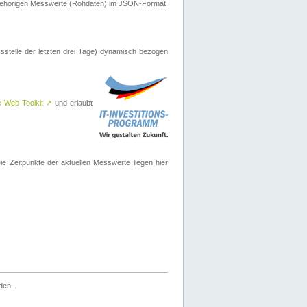
ugehörigen Messwerte (Rohdaten) im JSON-Format.
sstelle der letzten drei Tage) dynamisch bezogen
e Web Toolkit
↗
und erlaubt
 Zeitpunkte der aktuellen Messwerte liegen hier
den.