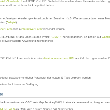
n-API-Standards
↗
auf PEGELONLINE. Sie liefert Messstellen, deren Parameter und die z
a-Phase und kann sich noch inkompatibel ändern.
che Anzeigen aktueller gewässerkundlicher Zeitreihen (z.B. Wasserstandsdaten einer Mes
den. (
Beispiel
).
scher Form
oder in
interaktiver Form
verwendet werden.
 PEGELONLINE ist das Open Source Projekt
GIMV
↗
hervorgegangen. Es basiert auf
Googl
eine browserbasierte Anwendung zu integrieren.
n PEGELONLINE kann auch über eine
direkt adressierbare URL
als XML bezogen werden. Die
edener gewässerkundlicher Parameter der letzten 31 Tage bezogen werden.
tere Funktionen zur Verfügung.
te
he Informationen als
OGC Web Map Service (WMS)
in eine Kartenanwendung integriert wer
NLINE WFS
als
OGC Web Feature Service (WFS)
beziehbar.