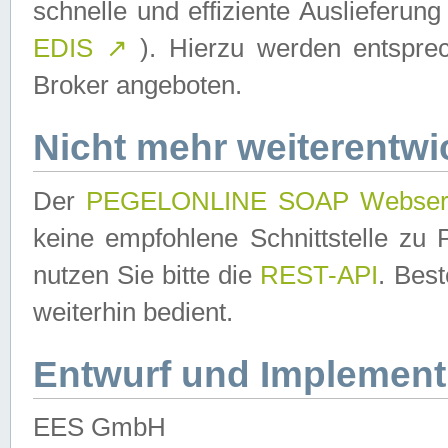
schnelle und effiziente Auslieferun
EDIS
↗
). Hierzu werden entspr
Broker angeboten.
Nicht mehr weiterentwi
Der
PEGELONLINE SOAP Webser
keine empfohlene Schnittstelle z
nutzen Sie bitte die
REST-API
. Bes
weiterhin bedient.
Entwurf und Implement
EES GmbH