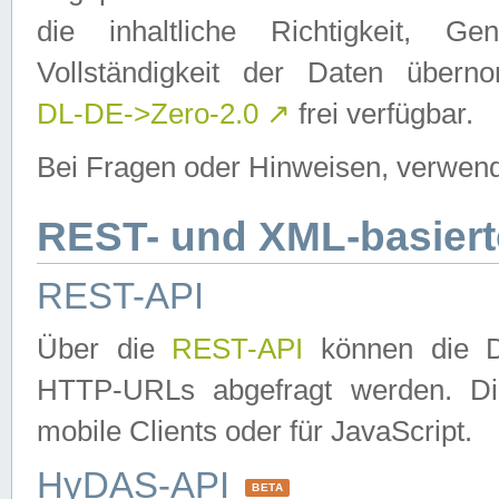
die inhaltliche Richtigkeit, Gen
Vollständigkeit der Daten über
DL-DE->Zero-2.0
↗
frei verfügbar.
Bei Fragen oder Hinweisen, verwend
REST- und XML-basiert
REST-API
Über die
REST-API
können die Da
HTTP-URLs abgefragt werden. Dies
mobile Clients oder für JavaScript.
HyDAS-API
BETA