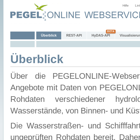
Hilfe
Lin
Überblick
REST-API
HyDAS-API
Visualisieru
Überblick
Über die PEGELONLINE-Webservic
Angebote mit Daten von PEGELONLI
Rohdaten verschiedener hydro
Wasserstände, von Binnen- und Küs
Die Wasserstraßen- und Schifffahr
ungeprüften Rohdaten bereit. Daher